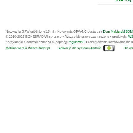
Notowania GPW opóźnione 15 min.
Notowania GPW/NC dostarcza
Dom Maklerski BDM 
© 2010-2026 BIZNESRADAR sp. z o.o. • Wszystkie prawa zastrzeżone • produkcja:
W3
Korzystanie z serwisu oznacza akceptację
regulaminu
. Prezentowanie kwotowania nie m
Mobilna wersja BiznesRadar.pl
Aplikacja dla systemu Android
Dla wła