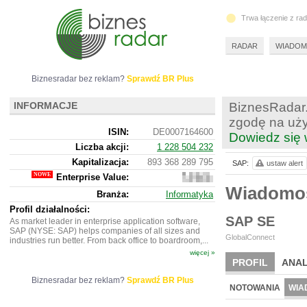
Trwa łączenie z ra
RADAR
WIADOM
Biznesradar bez reklam?
Sprawdź BR Plus
INFORMACJE
BiznesRadar.
zgodę na uży
ISIN:
DE0007164600
Dowiedz się 
Liczba akcji:
1 228 504 232
Kapitalizacja:
893 368 289 795
SAP:
ustaw alert
Enterprise Value:
885
707
Wiadomo
Branża:
Informatyka
421
395
Profil działalności:
SAP SE
As market leader in enterprise application software,
SAP (NYSE: SAP) helps companies of all sizes and
GlobalConnect
industries run better. From back office to boardroom,...
więcej »
PROFIL
ANAL
Biznesradar bez reklam?
Sprawdź BR Plus
NOWE
BR LAB
NOTOWANIA
WIA