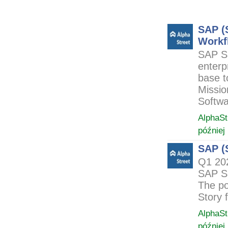
ARCHIWUM NOTO
SAP (
Workf
SAP SE
enterp
base t
Missio
Softwa
AlphaSt
później
SAP (
Q1 202
SAP SE
The po
Story 
AlphaSt
później