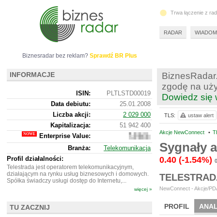
Trwa łączenie z ra
RADAR
WIADOM
Biznesradar bez reklam?
Sprawdź BR Plus
INFORMACJE
BiznesRadar.
zgodę na uży
ISIN:
PLTLSTD00019
Dowiedz się 
Data debiutu:
25.01.2008
Liczba akcji:
2 029 000
TLS:
ustaw alert
Kapitalizacja:
51 942 400
Akcje NewConnect
•
T
Enterprise Value:
50
725
Sygnały a
Branża:
Telekomunikacja
400
Profil działalności:
0.40
(-1.54%)
Telestrada jest operatorem telekomunikacyjnym,
działającym na rynku usług biznesowych i domowych.
TELESTRAD
Spółka świadczy usługi dostęp do Internetu,...
NewConnect - Akcje/PDA
więcej »
PROFIL
ANAL
TU ZACZNIJ