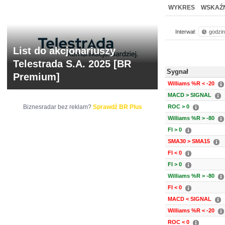
NOWE
BR LAB
WYKRES
WSKAŹN
Interwał:
godzi
List do akcjonariuszy
Telestrada S.A. 2025 [BR
Sygnał
Premium]
Williams %R < -20
MACD > SIGNAL
Biznesradar bez reklam?
Sprawdź BR Plus
ROC > 0
Williams %R > -80
FI > 0
SMA30 > SMA15
FI < 0
FI > 0
Williams %R > -80
FI < 0
MACD < SIGNAL
Williams %R < -20
ROC < 0