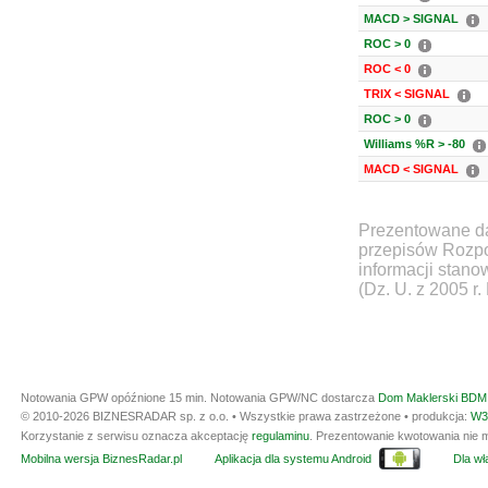
MACD > SIGNAL
ROC > 0
ROC < 0
TRIX < SIGNAL
ROC > 0
Williams %R > -80
MACD < SIGNAL
Prezentowane da
przepisów Rozpo
informacji stan
(Dz. U. z 2005 r.
Notowania GPW opóźnione 15 min.
Notowania GPW/NC dostarcza
Dom Maklerski BDM 
© 2010-2026 BIZNESRADAR sp. z o.o. • Wszystkie prawa zastrzeżone • produkcja:
W3
Korzystanie z serwisu oznacza akceptację
regulaminu
. Prezentowanie kwotowania nie m
Mobilna wersja BiznesRadar.pl
Aplikacja dla systemu Android
Dla wła