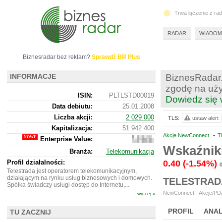
Trwa łączenie z ra
RADAR
WIADOM
Biznesradar bez reklam?
Sprawdź BR Plus
INFORMACJE
BiznesRadar.
zgodę na uży
ISIN:
PLTLSTD00019
Dowiedz się 
Data debiutu:
25.01.2008
Liczba akcji:
2 029 000
TLS:
ustaw alert
Kapitalizacja:
51 942 400
Akcje NewConnect
•
T
Enterprise Value:
50
725
Wskaźnik
Branża:
Telekomunikacja
400
Profil działalności:
0.40
(-1.54%)
Telestrada jest operatorem telekomunikacyjnym,
działającym na rynku usług biznesowych i domowych.
TELESTRAD
Spółka świadczy usługi dostęp do Internetu,...
NewConnect - Akcje/PDA
więcej »
PROFIL
ANAL
TU ZACZNIJ