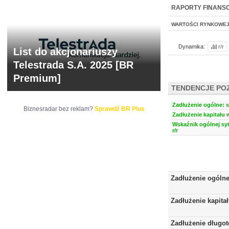
NOWE
BR LAB
RAPORTY FINANS
WARTOŚCI RYNKOWE
Dynamika:
r/r
List do akcjonariuszy
Telestrada S.A. 2025 [BR
Premium]
TENDENCJE PO
Zadłużenie ogólne: s
Biznesradar bez reklam?
Sprawdź BR Plus
Zadłużenie kapitału 
Wskaźnik ogólnej syt
r/r
Zadłużenie ogóln
Zadłużenie kapita
Zadłużenie długo