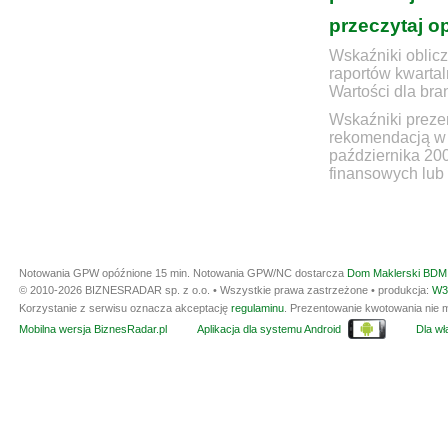
przeczytaj o
Wskaźniki oblicz
raportów kwartal
Wartości dla bra
Wskaźniki prezen
rekomendacją w 
października 20
finansowych lub 
Notowania GPW opóźnione 15 min.
Notowania GPW/NC dostarcza
Dom Maklerski BDM 
© 2010-2026 BIZNESRADAR sp. z o.o. • Wszystkie prawa zastrzeżone • produkcja:
W3
Korzystanie z serwisu oznacza akceptację
regulaminu
. Prezentowanie kwotowania nie m
Mobilna wersja BiznesRadar.pl
Aplikacja dla systemu Android
Dla wła