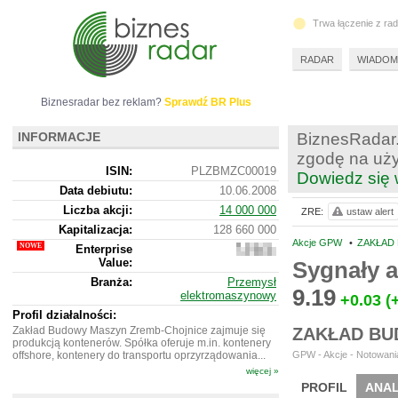
Trwa łączenie z ra
RADAR
WIADOM
Biznesradar bez reklam?
Sprawdź BR Plus
INFORMACJE
BiznesRadar.
zgodę na uży
ISIN:
PLZBMZC00019
Dowiedz się 
Data debiutu:
10.06.2008
Liczba akcji:
14 000 000
ZRE:
ustaw alert
Kapitalizacja:
128 660 000
Akcje GPW
•
ZAKŁAD
Enterprise
132
Value:
277
Sygnały a
000
Branża:
Przemysł
9.19
elektromaszynowy
+0.03
(
Profil działalności:
Zakład Budowy Maszyn Zremb-Chojnice zajmuje się
ZAKŁAD BU
produkcją kontenerów. Spółka oferuje m.in. kontenery
offshore, kontenery do transportu oprzyrządowania...
GPW - Akcje - Notowania
więcej »
PROFIL
ANAL