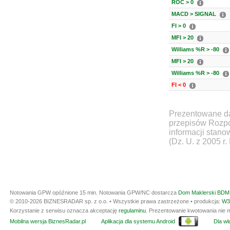
ROC > 0
MACD > SIGNAL
FI > 0
MFI > 20
Williams %R > -80
MFI > 20
Williams %R > -80
FI < 0
Prezentowane da
przepisów Rozpo
informacji stan
(Dz. U. z 2005 r.
Notowania GPW opóźnione 15 min.
Notowania GPW/NC dostarcza
Dom Maklerski BDM 
© 2010-2026 BIZNESRADAR sp. z o.o. • Wszystkie prawa zastrzeżone • produkcja:
W3
Korzystanie z serwisu oznacza akceptację
regulaminu
. Prezentowanie kwotowania nie m
Mobilna wersja BiznesRadar.pl
Aplikacja dla systemu Android
Dla wła