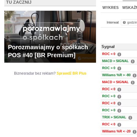
TU ZACZNIJ
NOWE
BR LAB
WYKRES
WSKAŹN
Interwał:
godzi
Porozmawiajmy o spółkach
Sygnał
POS #40 [BR Premium]
ROC < 0
MACD > SIGNAL
ROC > 0
Biznesradar bez reklam?
Sprawdź BR Plus
Williams %R > -80
MACD < SIGNAL
ROC < 0
ROC > 0
ROC < 0
ROC > 0
TRIX > SIGNAL
ROC < 0
Williams %R < -20