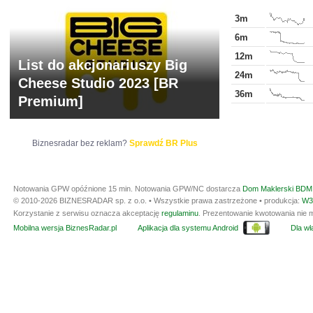
3m
6m
12m
List do akcjonariuszy Big
24m
Cheese Studio 2023 [BR
36m
Premium]
Biznesradar bez reklam?
Sprawdź BR Plus
Notowania GPW opóźnione 15 min.
Notowania GPW/NC dostarcza
Dom Maklerski BDM 
© 2010-2026 BIZNESRADAR sp. z o.o. • Wszystkie prawa zastrzeżone • produkcja:
W3
Korzystanie z serwisu oznacza akceptację
regulaminu
. Prezentowanie kwotowania nie m
Mobilna wersja BiznesRadar.pl
Aplikacja dla systemu Android
Dla wła