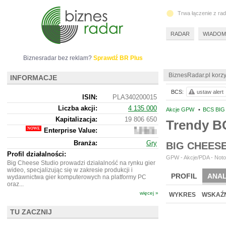
Trwa łączenie z ra
RADAR
WIADOM
Biznesradar bez reklam?
Sprawdź BR Plus
BiznesRadar.pl korzy
INFORMACJE
BCS:
ustaw alert
ISIN:
PLA340200015
Liczba akcji:
4 135 000
Akcje GPW
•
BCS BIG
Kapitalizacja:
19 806 650
Trendy B
Enterprise Value:
19
485
Branża:
Gry
BIG CHEES
650
Profil działalności:
GPW - Akcje/PDA - Noto
Big Cheese Studio prowadzi działalność na rynku gier
wideo, specjalizując się w zakresie produkcji i
PROFIL
ANAL
wydawnictwa gier komputerowych na platformy PC
oraz...
więcej »
WYKRES
WSKAŹN
TU ZACZNIJ