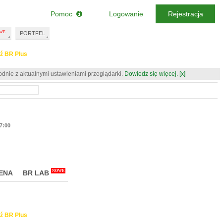
Pomoc
Logowanie
Rejestracja
PORTFEL
ź BR Plus
odnie z aktualnymi ustawieniami przeglądarki.
Dowiedz się więcej.
[x]
17:00
NOWE
ENA
BR LAB
ź BR Plus