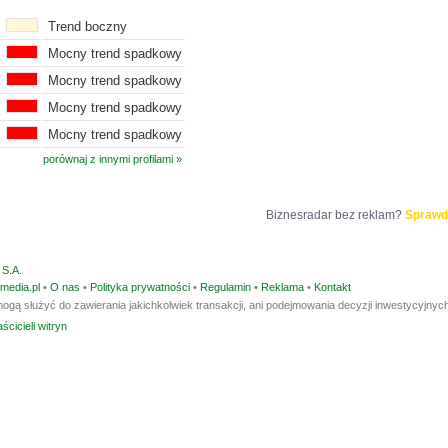
Trend boczny
Mocny trend spadkowy
Mocny trend spadkowy
Mocny trend spadkowy
Mocny trend spadkowy
porównaj z innymi profilami »
Biznesradar bez reklam?
Sprawd
S.A.
media.pl
•
O nas
•
Polityka prywatności
•
Regulamin
•
Reklama
•
Kontakt
ogą służyć do zawierania jakichkolwiek transakcji, ani podejmowania decyzji inwestycyjnych
ścicieli witryn