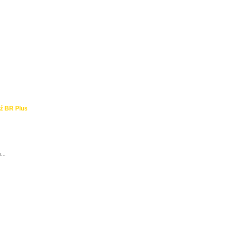
ź BR Plus
...