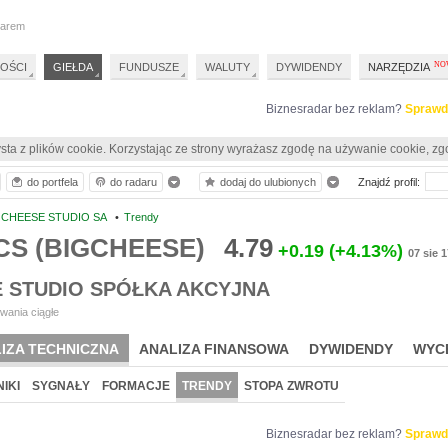
darem
OŚCI
GIEŁDA
FUNDUSZE
WALUTY
DYWIDENDY
NARZĘDZIA
Biznesradar bez reklam?
Sprawd
sta z plików cookie. Korzystając ze strony wyrażasz zgodę na używanie cookie, zg
do portfela
do radaru
dodaj do ulubionych
Znajdź profil:
 CHEESE STUDIO SA
•
Trendy
CS (BIGCHEESE)
4.79
+0.19
(+4.13%)
07 sie 
E STUDIO SPÓŁKA AKCYJNA
wania ciągłe
IZA TECHNICZNA
ANALIZA FINANSOWA
DYWIDENDY
WYC
IKI
SYGNAŁY
FORMACJE
TRENDY
STOPA ZWROTU
Biznesradar bez reklam?
Sprawd