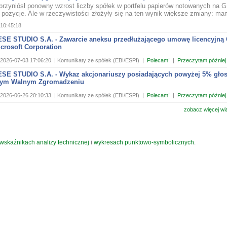
ł przyniósł ponowny wzrost liczby spółek w portfelu papierów notowanych na
 pozycje. Ale w rzeczywistości złożyły się na ten wynik większe zmiany: mam
10:45:18
SE STUDIO S.A. - Zawarcie aneksu przedłużającego umowę licencyjną
crosoft Corporation
2026-07-03 17:06:20
| Komunikaty ze spółek (EBI/ESPI)
|
Polecam!
|
Przeczytam później
SE STUDIO S.A. - Wykaz akcjonariuszy posiadających powyżej 5% gło
nym Walnym Zgromadzeniu
2026-06-26 20:10:33
| Komunikaty ze spółek (EBI/ESPI)
|
Polecam!
|
Przeczytam później
zobacz więcej wi
wskaźnikach analizy technicznej
i
wykresach punktowo-symbolicznych
.