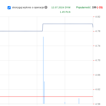
Popularność:
199
(-15)
skoryguj wykres o operacje
12.07.2024 DYW
1.45 PLN
4.82
4.78
4.74
4.70
4.66
4.62
4.58