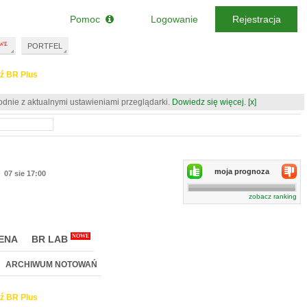
Pomoc
Logowanie
Rejestracja
PORTFEL
ź BR Plus
odnie z aktualnymi ustawieniami przeglądarki.
Dowiedz się więcej.
[x]
)
moja prognoza
07 sie 17:00
zobacz ranking
NOWE
ENA
BR LAB
ARCHIWUM NOTOWAŃ
ź BR Plus