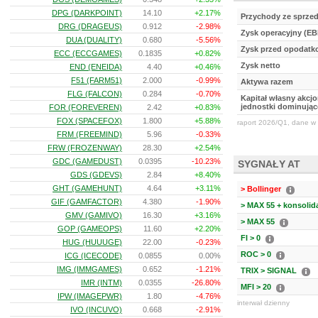
DPG (DARKPOINT)
14.10
+2.17%
Przychody ze sprze
DRG (DRAGEUS)
0.912
-2.98%
Zysk operacyjny (EB
DUA (DUALITY)
0.680
-5.56%
Zysk przed opodat
ECC (ECCGAMES)
0.1835
+0.82%
Zysk netto
END (ENEIDA)
4.40
+0.46%
F51 (FARM51)
2.000
-0.99%
Aktywa razem
FLG (FALCON)
0.284
-0.70%
Kapitał własny akcj
jednostki dominując
FOR (FOREVEREN)
2.42
+0.83%
FOX (SPACEFOX)
1.800
+5.88%
raport 2026/Q1, dane w 
FRM (FREEMIND)
5.96
-0.33%
FRW (FROZENWAY)
28.30
+2.54%
GDC (GAMEDUST)
0.0395
-10.23%
SYGNAŁY AT
GDS (GDEVS)
2.84
+8.40%
GHT (GAMEHUNT)
4.64
+3.11%
> Bollinger
GIF (GAMFACTOR)
4.380
-1.90%
> MAX 55 + konsolid
GMV (GAMIVO)
16.30
+3.16%
> MAX 55
GOP (GAMEOPS)
11.60
+2.20%
FI > 0
HUG (HUUUGE)
22.00
-0.23%
ROC > 0
ICG (ICECODE)
0.0855
0.00%
IMG (IMMGAMES)
0.652
-1.21%
TRIX > SIGNAL
IMR (INTM)
0.0355
-26.80%
MFI > 20
IPW (IMAGEPWR)
1.80
-4.76%
interwał dzienny
IVO (INCUVO)
0.668
-2.91%