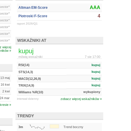
ector*
AAA
Altman EM-Score
ector*
4
Piotroski F-Score
ector*
raport 2026/Q1
ector*
ector*
WSKAŹNIKI AT
ector*
z więcej
kupuj
ników »
mówią wskaźniki
7 sie 17:00
RSI(14)
kupuj
kupuj
STS(14,3)
13 maj
kupuj
MACD(12,26,9)
16 kwi
kupuj
TRIX(14,9)
2 kwi
wykupiony
Williams %R(10)
24 mar
interwał dzienny
zobacz więcej wskaźników »
kresie »
TRENDY
3m
Trend boczny