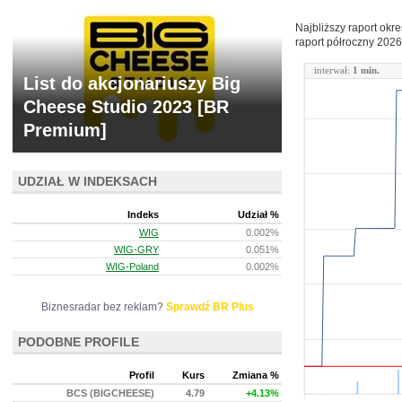
Najbliższy raport okr
raport półroczny
2026
interwał:
1 min.
List do akcjonariuszy Big
Cheese Studio 2023 [BR
Premium]
UDZIAŁ W INDEKSACH
Indeks
Udział %
WIG
0.002%
WIG-GRY
0.051%
WIG-Poland
0.002%
Biznesradar bez reklam?
Sprawdź BR Plus
PODOBNE PROFILE
Profil
Kurs
Zmiana %
BCS (BIGCHEESE)
4.79
+4.13%