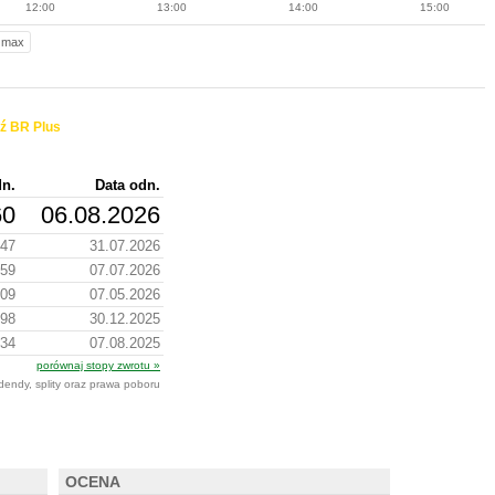
12:00
13:00
14:00
15:00
max
ź BR Plus
dn.
Data odn.
60
06.08.2026
.47
31.07.2026
.59
07.07.2026
.09
07.05.2026
.98
30.12.2025
.34
07.08.2025
porównaj stopy zwrotu »
dendy, splity oraz prawa poboru
OCENA