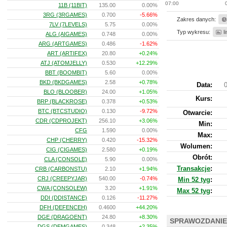
07:00
11B (11BIT)
135.00
0.00%
3RG (3RGAMES)
0.700
-5.66%
Zakres danych:
7LV (7LEVELS)
5.75
0.00%
Typ wykresu:
l
ALG (AIGAMES)
0.748
0.00%
ARG (ARTGAMES)
0.486
-1.62%
ART (ARTIFEX)
20.80
+0.24%
ATJ (ATOMJELLY)
0.530
+12.29%
BBT (BOOMBIT)
5.60
0.00%
BKD (BKDGAMES)
2.58
+0.78%
Data:
0
BLO (BLOOBER)
24.00
+1.05%
Kurs
:
BRP (BLACKROSE)
0.378
+0.53%
BTC (BTCSTUDIO)
0.130
-9.72%
Otwarcie:
CDR (CDPROJEKT)
256.10
+3.06%
Min:
CFG
1.590
0.00%
Max:
CHP (CHERRY)
0.420
-15.32%
Wolumen:
CIG (CIGAMES)
2.580
+0.19%
Obrót:
CLA (CONSOLE)
5.90
0.00%
Transakcje
:
CRB (CARBONSTU)
2.10
+1.94%
CRJ (CREEPYJAR)
540.00
-0.74%
Min 52 tyg
:
CWA (CONSOLEW)
3.20
+1.91%
Max 52 tyg
:
DDI (DDISTANCE)
0.126
-11.27%
DFH (DEFENCEH)
0.4600
+44.20%
DGE (DRAGOENT)
24.80
+8.30%
SPRAWOZDANIE
DGS (DEMGAMES)
0.348
+2.35%