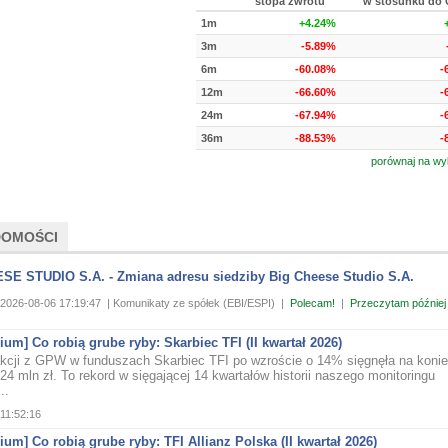
stopa zwrotu
w stosunku do 
1m
+4.24%
3m
-5.89%
6m
-60.08%
-
12m
-66.60%
-
24m
-67.94%
-
36m
-88.53%
-
porównaj na wy
DOMOŚCI
SE STUDIO S.A. - Zmiana adresu siedziby Big Cheese Studio S.A.
2026-08-06 17:19:47
| Komunikaty ze spółek (EBI/ESPI)
|
Polecam!
|
Przeczytam później
um] Co robią grube ryby: Skarbiec TFI (II kwartał 2026)
kcji z GPW w funduszach Skarbiec TFI po wzroście o 14% sięgnęła na konie
24 mln zł. To rekord w sięgającej 14 kwartałów historii naszego monitoringu
..
11:52:16
um] Co robią grube ryby: TFI Allianz Polska (II kwartał 2026)