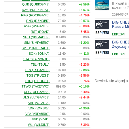
II kwarta
QUB (QUBICGMS)
0.595
+2.59%
razem o 2
RAY (PURPLERAY)
5.12
+4.07%
2026-07-07 
RKG (ROCKGAME)
10.00
-4.76%
RND (RENDER)
70.60
+0.57%
BIG CHEE
RSG (RSGAMES)
5.60
-0.88%
Pass z Mi
RST (ROAD)
5.60
-3.45%
EBI/ESPI
|
SGD (SIGMADEF)
0.1480
0.00%
BIG CHEE
SIM (SIMFABRIC)
1.690
+1.20%
Zwyczaj
SMT (SIMTERACT)
4.44
0.00%
SOK (SONKA)
11.40
+4.11%
EBI/ESPI
|
STA (STARWARD)
8.08
0.00%
TBL (TBULL)
1.50
-3.23%
TEN (TSGAMES)
107.00
+2.88%
TGS (TRUEGS)
0.190
-2.56%
Dowiedz się więcej o
THD (THEDUST)
0.650
-0.76%
TTWO (TAKETWO)
899.00
+3.16%
UFG (UFGAMES)
0.710
-3.40%
ULG (ULTGAMES)
14.00
-2.44%
VAI (VOLARIA)
1.180
0.00%
VAR (VARSAV)
0.535
+4.90%
VFA (VRFABRIC)
2.56
0.00%
VVD (VIVID)
0.579
0.00%
WLI (WILDINT)
0.790
-5.39%