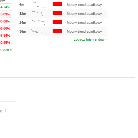
Gry
6m
Mocny trend spadkowy
+4.24%
12m
Mocny trend spadkowy
-5.89%
60.08%
24m
Mocny trend spadkowy
66.60%
36m
Mocny trend spadkowy
67.94%
zobacz linie trendów »
80.85%
kresie »
c II