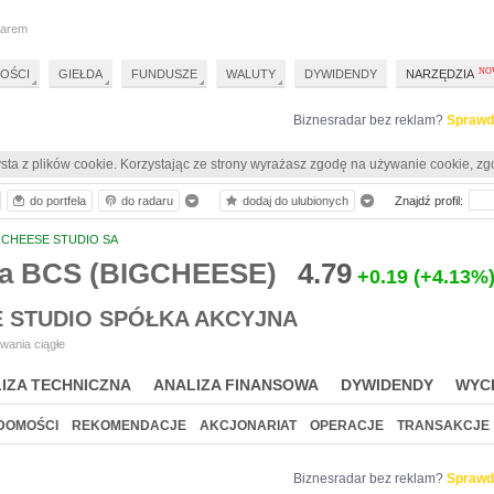
darem
OŚCI
GIEŁDA
FUNDUSZE
WALUTY
DYWIDENDY
NARZĘDZIA
Biznesradar bez reklam?
Sprawd
sta z plików cookie. Korzystając ze strony wyrażasz zgodę na używanie cookie, zg
do portfela
do radaru
dodaj do ulubionych
Znajdź profil:
 CHEESE STUDIO SA
a BCS (BIGCHEESE)
4.79
+0.19
(+4.13%
E STUDIO SPÓŁKA AKCYJNA
wania ciągłe
IZA TECHNICZNA
ANALIZA FINANSOWA
DYWIDENDY
WYC
DOMOŚCI
REKOMENDACJE
AKCJONARIAT
OPERACJE
TRANSAKCJE
Biznesradar bez reklam?
Sprawd