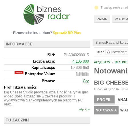
Trwa łączenie z ra
RADAR
WIADOM
Biznesradar bez reklam?
Sprawdź BR Plus
BiznesRadar.pl korzy
INFORMACJE
BCS:
ustaw alert
ISIN:
PLA340200015
Liczba akcji:
4 135 000
Akcje GPW
•
BCS BIG
Kapitalizacja:
19 806 650
Notowani
Enterprise Value:
19
485
Branża:
Gry
BIG CHEES
650
Profil działalności:
GPW - Akcje/PDA - Noto
Big Cheese Studio prowadzi działalność na rynku gier
wideo, specjalizując się w zakresie produkcji i
PROFIL
ANAL
wydawnictwa gier komputerowych na platformy PC
oraz...
więcej »
NOTOWANIA
WIA
TU ZACZNIJ