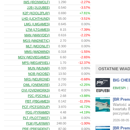
IWS (IRONWOLF)
1.290
-2.27%
JJB (JUJUBEE)
0.540
-3.57%
K2P (KOOL2PLAY)
0.690
+7.81%
LHD (LICHTHUND)
55.00
-3.51%
LMG (LMGAMES)
0.645
0.00%
LTM (LTGAMES)
8.15
-7.39%
MAN (MANYDEV)
0.616
-2.22%
MGS (MADNETIC)
2.70
0.00%
MLT (MOONLIT)
0.300
0.00%
MMS (MADMIND)
0.318
-1.55%
MOV (MOVIEGAMES)
6.60
-2.65%
MPS (MEGAPIXEL)
1.70
-12.37%
MUN (MUNAR)
0.320
0.00%
OSTATNIE WIA
NOB (NOOBZ)
13.50
0.00%
NRS (NEURONE)
0.730
-0.68%
BIG CHEE
OML (ONEMORE)
2.270
+2.25%
EBI/ESPI
|
OVI (OVIDWORKS)
0.402
0.00%
P2C (P2CHILL)
2.68
+3.88%
[BR Premi
PBT (PBGAMES)
0.142
-11.25%
Wartość a
PCF (PCFGROUP)
3.970
+6.72%
kwartału 8
PDG (PYRAMID)
4.48
+4.19%
poczynań.
PLT (PLOTTWIST)
1.38
0.00%
2026-08-05 
PLW (PLAYWAY)
248.00
-1.00%
[BR Premi
PRE (PRESIDENT)
87.00
0.00%