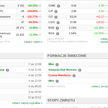
daży
2 151
+26.53%
r/r
C/WK
0.92
-1.30
>~s
IT)
-29
-104.83%
r/r
C/P
2.80
-0.32
>~s
kowaniem
-6
-101.77%
r/r
C/Z
53.24
+42.17
>~s
47
-84.33%
r/r
C/ZO
37.80
+28.10
>~s
24 171
+0.40%
r/r
ROE
1.72%
+10.30%
>~s
onariuszy
ROA
1.54%
+10.92%
>~s
21 632
+1.75%
r/r
ej
raport 2026/Q1
zobac
* w stosunku do mediany w sektorze
tys. PLN
zobacz raport »
wskaź
FORMACJE ŚWIECOWE
7 sie 12:58
Młot
acja
4 sie 12:55
Gwiazda Doji Wzrostu
4 sie 12:55
Czarna Marubozu
4 sie 12:54
Młot
4 sie 09:03
interwał dzienny
zobacz na wy
3 sie 09:00
31 lip 09:52
STOPY ZWROTU
zobacz więcej sygnałów »