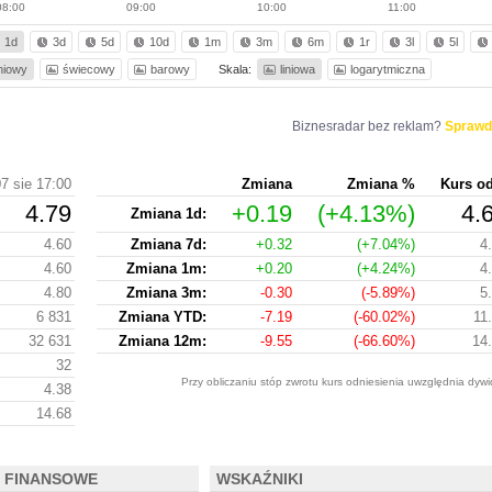
08:00
09:00
10:00
11:00
1d
3d
5d
10d
1m
3m
6m
1r
3l
5l
iniowy
świecowy
barowy
Skala:
liniowa
logarytmiczna
Biznesradar bez reklam?
Sprawd
7 sie 17:00
Zmiana
Zmiana %
Kurs o
4.79
+0.19
(+4.13%)
4.
Zmiana 1d:
4.60
Zmiana 7d:
+0.32
(+7.04%)
4
4.60
Zmiana 1m:
+0.20
(+4.24%)
4
4.80
Zmiana 3m:
-0.30
(-5.89%)
5
6 831
Zmiana YTD:
-7.19
(-60.02%)
11
32 631
Zmiana 12m:
-9.55
(-66.60%)
14
32
Przy obliczaniu stóp zwrotu kurs odniesienia uwzględnia dywi
4.38
14.68
 FINANSOWE
WSKAŹNIKI