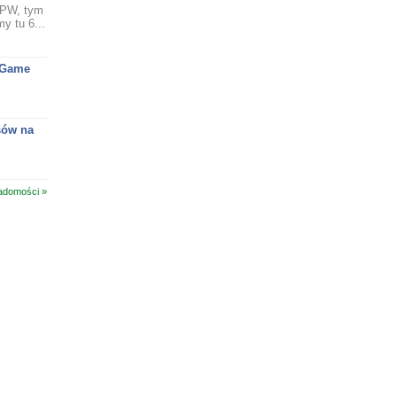
 GPW, tym
y tu 6...
 Game
sów na
adomości »