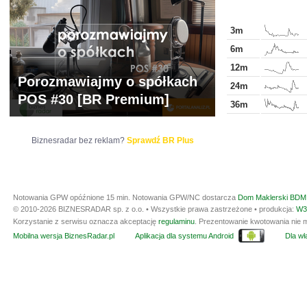
3m
6m
12m
Porozmawiajmy o spółkach
24m
POS #30 [BR Premium]
36m
Biznesradar bez reklam?
Sprawdź BR Plus
Notowania GPW opóźnione 15 min.
Notowania GPW/NC dostarcza
Dom Maklerski BDM 
© 2010-2026 BIZNESRADAR sp. z o.o. • Wszystkie prawa zastrzeżone • produkcja:
W3
Korzystanie z serwisu oznacza akceptację
regulaminu
. Prezentowanie kwotowania nie m
Mobilna wersja BiznesRadar.pl
Aplikacja dla systemu Android
Dla wła