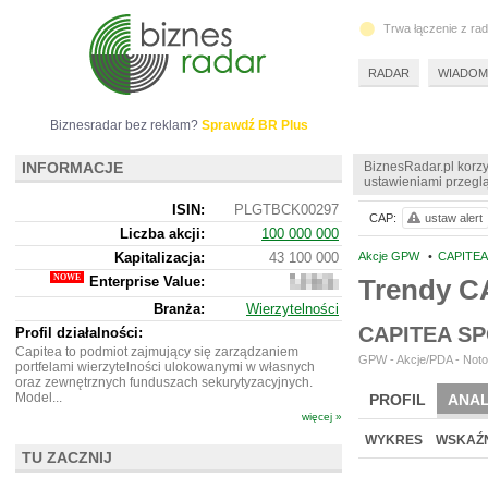
Trwa łączenie z ra
RADAR
WIADOM
Biznesradar bez reklam?
Sprawdź BR Plus
INFORMACJE
BiznesRadar.pl korzy
ustawieniami przeglą
ISIN:
PLGTBCK00297
CAP:
ustaw alert
Liczba akcji:
100 000 000
Kapitalizacja:
43 100 000
Akcje GPW
•
CAPITEA
Enterprise Value:
Trendy C
-41
613
Branża:
Wierzytelności
000
CAPITEA S
Profil działalności:
Capitea to podmiot zajmujący się zarządzaniem
GPW - Akcje/PDA - Noto
portfelami wierzytelności ulokowanymi w własnych
oraz zewnętrznych funduszach sekurytyzacyjnych.
Model...
PROFIL
ANAL
więcej »
NOWE
BR LAB
WYKRES
WSKAŹN
TU ZACZNIJ