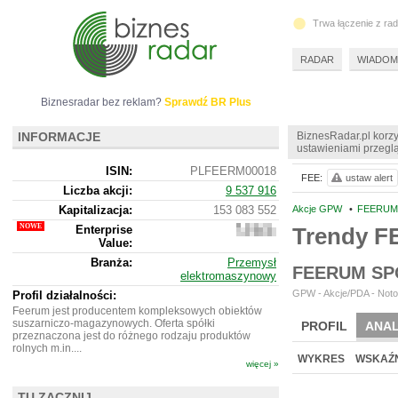
Trwa łączenie z ra
RADAR
WIADOM
Biznesradar bez reklam?
Sprawdź BR Plus
INFORMACJE
BiznesRadar.pl korzy
ustawieniami przeglą
ISIN:
PLFEERM00018
FEE:
ustaw alert
Liczba akcji:
9 537 916
Kapitalizacja:
153 083 552
Akcje GPW
•
FEERUM 
Enterprise
Trendy F
142
Value:
200
552
Branża:
Przemysł
FEERUM SP
elektromaszynowy
GPW - Akcje/PDA - Noto
Profil działalności:
Feerum jest producentem kompleksowych obiektów
suszarniczo-magazynowych. Oferta spółki
PROFIL
ANAL
przeznaczona jest do różnego rodzaju produktów
rolnych m.in....
NOWE
BR LAB
WYKRES
WSKAŹN
więcej »
TU ZACZNIJ