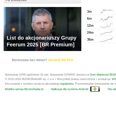
3m
6m
12m
24m
List do akcjonariuszy Grupy
36m
Feerum 2025 [BR Premium]
Biznesradar bez reklam?
Sprawdź BR Plus
Notowania GPW opóźnione 15 min.
Notowania GPW/NC dostarcza
Dom Maklerski BDM 
© 2010-2026 BIZNESRADAR sp. z o.o. • Wszystkie prawa zastrzeżone • produkcja:
W3
Korzystanie z serwisu oznacza akceptację
regulaminu
. Prezentowanie kwotowania nie m
Mobilna wersja BiznesRadar.pl
Aplikacja dla systemu Android
Dla wła