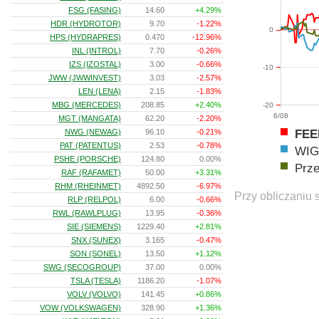
FSG (FASING)
14.60
+4.29%
HDR (HYDROTOR)
9.70
-1.22%
0
HPS (HYDRAPRES)
0.470
-12.96%
INL (INTROL)
7.70
-0.26%
IZS (IZOSTAL)
3.00
-0.66%
-10
JWW (JWWINVEST)
3.03
-2.57%
LEN (LENA)
2.15
-1.83%
MBG (MERCEDES)
208.85
+2.40%
-20
6/08
MGT (MANGATA)
62.20
-2.20%
FE
NWG (NEWAG)
96.10
-0.21%
PAT (PATENTUS)
2.53
-0.78%
WIG
PSHE (PORSCHE)
124.80
0.00%
Prz
RAF (RAFAMET)
50.00
+3.31%
RHM (RHEINMET)
4892.50
-6.97%
Przy obliczaniu 
RLP (RELPOL)
6.00
-0.66%
RWL (RAWLPLUG)
13.95
-0.36%
SIE (SIEMENS)
1229.40
+2.81%
SNX (SUNEX)
3.165
-0.47%
SON (SONEL)
13.50
+1.12%
SWG (SECOGROUP)
37.00
0.00%
TSLA (TESLA)
1186.20
-1.07%
VOLV (VOLVO)
141.45
+0.86%
VOW (VOLKSWAGEN)
328.90
+1.36%