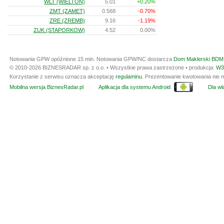
WLT (WIELTON)
5.01
+0.20%
ZMT (ZAMET)
0.568
-0.70%
ZRE (ZREMB)
9.16
-1.19%
ZUK (STAPORKOW)
4.52
0.00%
Notowania GPW opóźnione 15 min.
Notowania GPW/NC dostarcza
Dom Maklerski BDM 
© 2010-2026 BIZNESRADAR sp. z o.o. • Wszystkie prawa zastrzeżone • produkcja:
W3
Korzystanie z serwisu oznacza akceptację
regulaminu
. Prezentowanie kwotowania nie m
Mobilna wersja BiznesRadar.pl
Aplikacja dla systemu Android
Dla wła