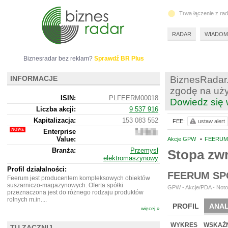
Trwa łączenie z ra
RADAR
WIADOM
Biznesradar bez reklam?
Sprawdź BR Plus
INFORMACJE
BiznesRadar.
zgodę na uży
ISIN:
PLFEERM00018
Dowiedz się 
Liczba akcji:
9 537 916
Kapitalizacja:
153 083 552
FEE:
ustaw alert
Enterprise
142
Value:
200
Akcje GPW
•
FEERUM 
552
Branża:
Przemysł
Stopa zw
elektromaszynowy
Profil działalności:
FEERUM SP
Feerum jest producentem kompleksowych obiektów
suszarniczo-magazynowych. Oferta spółki
GPW - Akcje/PDA - Noto
przeznaczona jest do różnego rodzaju produktów
rolnych m.in....
PROFIL
ANAL
więcej »
NOWE
BR LAB
WYKRES
WSKAŹN
TU ZACZNIJ