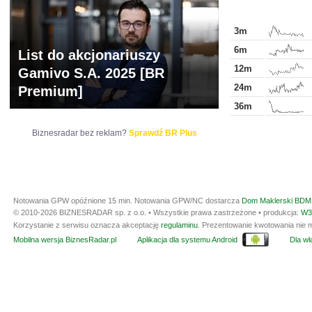
3m
6m
List do akcjonariuszy
12m
Gamivo S.A. 2025 [BR
24m
Premium]
36m
Biznesradar bez reklam?
Sprawdź BR Plus
Notowania GPW opóźnione 15 min.
Notowania GPW/NC dostarcza
Dom Maklerski BDM 
© 2010-2026 BIZNESRADAR sp. z o.o. • Wszystkie prawa zastrzeżone • produkcja:
W3
Korzystanie z serwisu oznacza akceptację
regulaminu
. Prezentowanie kwotowania nie m
Mobilna wersja BiznesRadar.pl
Aplikacja dla systemu Android
Dla wła