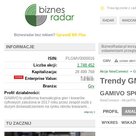
Trwa łączenie z ra
RADAR
WIADOM
Biznesradar bez reklam?
Sprawdź BR Plus
INFORMACJE
BiznesRadar.pl korzy
ustawieniami przeglą
ISIN:
PLGMV0000016
GMV:
ustaw alert
Liczba akcji:
1 748 452
Kapitalizacja:
28 499 768
Akcje NewConnect
•
G
Enterprise Value:
Trendy G
20
643
Branża:
Gry
768
GAMIVO SP
Profil działalności:
GAMIVO to platforma transakcyjna gier i towarów
NewConnect - Akcje/PDA
cyfrowych założona w 2017 roku przez zespół osób z
dużym doświadczeniem na rynku obrotu towarami...
PROFIL
ANAL
więcej »
NOWE
BR LAB
WYKRES
WSKAŹN
TU ZACZNIJ