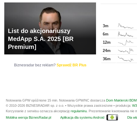
3m
List do akcjonariuszy
6m
MedApp S.A. 2025 [BR
12m
Premium]
24m
36m
Biznesradar bez reklam?
Sprawdź BR Plus
Notowania GPW opóźnione 15 min.
Notowania GPW/NC dostarcza
Dom Maklerski BDM 
© 2010-2026 BIZNESRADAR sp. z o.o. • Wszystkie prawa zastrzeżone • produkcja:
W3
Korzystanie z serwisu oznacza akceptację
regulaminu
. Prezentowanie kwotowania nie m
Mobilna wersja BiznesRadar.pl
Aplikacja dla systemu Android
Dla wła