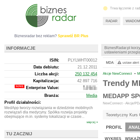
Trwa łączenie z ra
RADAR
WIADOM
Biznesradar bez reklam?
Sprawdź BR Plus
INFORMACJE
BiznesRadar.pl korzy
ustawieniami przeglą
ISIN:
PLYLWHT00012
MDA:
ustaw alert
Data debiutu:
21.12.2011
Liczba akcji:
250 132 454
Akcje NewConnect
•
M
Kapitalizacja:
42 897 716
Trendy 
Enterprise Value:
43
994
MEDAPP SP
Branża:
Media
716
Profil działalności:
NewConnect - Akcje/PDA 
MedApp tworzy rozwiązania w dziedzinie mobilnych
rozwiązań dla medycyny. Spółka rozwija projekty
Teoretyczny Kurs 
obejmujące m.in. systemy lokalizacji w czasie...
więcej »
PROFIL
ANAL
TU ZACZNIJ
NOWE
BR LAB
WYKRES
WSKAŹN