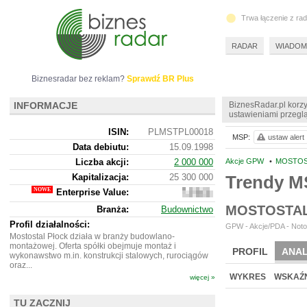
Trwa łączenie z ra
RADAR
WIADOM
Biznesradar bez reklam?
Sprawdź BR Plus
INFORMACJE
BiznesRadar.pl korzy
ustawieniami przeglą
ISIN:
PLMSTPL00018
MSP:
ustaw alert
Data debiutu:
15.09.1998
Liczba akcji:
2 000 000
Akcje GPW
•
MOSTOST
Kapitalizacja:
25 300 000
Trendy 
Enterprise Value:
24
841
MOSTOSTAL
Branża:
Budownictwo
000
Profil działalności:
GPW - Akcje/PDA - Noto
Mostostal Płock działa w branży budowlano-
montażowej. Oferta spółki obejmuje montaż i
PROFIL
ANAL
wykonawstwo m.in. konstrukcji stalowych, rurociągów
oraz...
NOWE
BR LAB
WYKRES
WSKAŹN
więcej »
TU ZACZNIJ