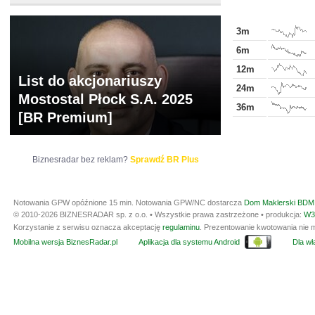
3m
6m
12m
List do akcjonariuszy
24m
Mostostal Płock S.A. 2025
36m
[BR Premium]
Biznesradar bez reklam?
Sprawdź BR Plus
Notowania GPW opóźnione 15 min.
Notowania GPW/NC dostarcza
Dom Maklerski BDM 
© 2010-2026 BIZNESRADAR sp. z o.o. • Wszystkie prawa zastrzeżone • produkcja:
W3
Korzystanie z serwisu oznacza akceptację
regulaminu
. Prezentowanie kwotowania nie m
Mobilna wersja BiznesRadar.pl
Aplikacja dla systemu Android
Dla wła