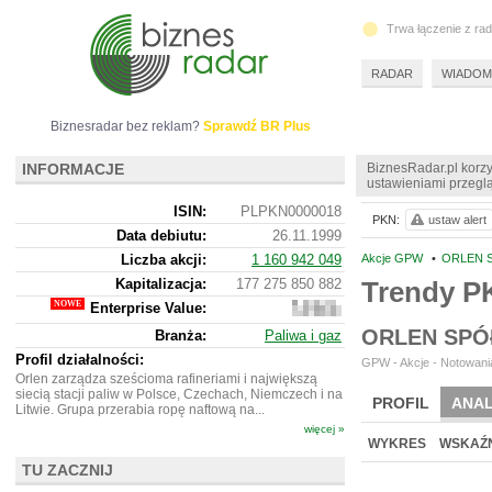
Trwa łączenie z ra
RADAR
WIADOM
Biznesradar bez reklam?
Sprawdź BR Plus
INFORMACJE
BiznesRadar.pl korzy
ustawieniami przeglą
ISIN:
PLPKN0000018
PKN:
ustaw alert
Data debiutu:
26.11.1999
Liczba akcji:
1 160 942 049
Akcje GPW
•
ORLEN S
Kapitalizacja:
177 275 850 882
Trendy 
Enterprise Value:
187
926
ORLEN SPÓ
Branża:
Paliwa i gaz
850
882
Profil działalności:
GPW - Akcje - Notowania
Orlen zarządza sześcioma rafineriami i największą
siecią stacji paliw w Polsce, Czechach, Niemczech i na
PROFIL
ANAL
Litwie. Grupa przerabia ropę naftową na...
więcej »
WYCENA
BR 
WYKRES
WSKAŹN
TU ZACZNIJ