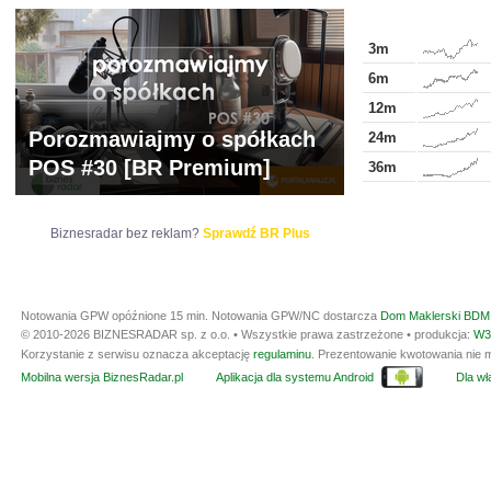
3m
6m
12m
Porozmawiajmy o spółkach
24m
POS #30 [BR Premium]
36m
Biznesradar bez reklam?
Sprawdź BR Plus
Notowania GPW opóźnione 15 min.
Notowania GPW/NC dostarcza
Dom Maklerski BDM 
© 2010-2026 BIZNESRADAR sp. z o.o. • Wszystkie prawa zastrzeżone • produkcja:
W3
Korzystanie z serwisu oznacza akceptację
regulaminu
. Prezentowanie kwotowania nie m
Mobilna wersja BiznesRadar.pl
Aplikacja dla systemu Android
Dla wła