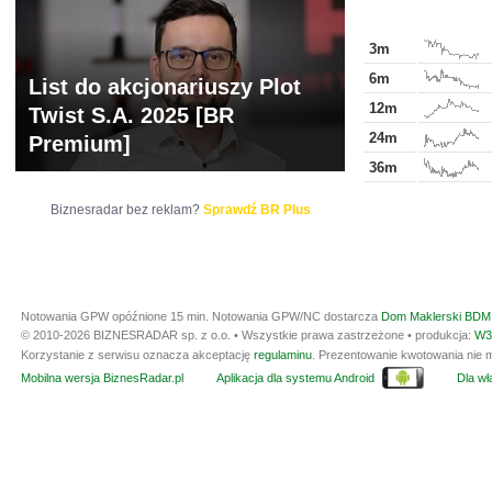
3m
6m
List do akcjonariuszy Plot
12m
Twist S.A. 2025 [BR
24m
Premium]
36m
Biznesradar bez reklam?
Sprawdź BR Plus
Notowania GPW opóźnione 15 min.
Notowania GPW/NC dostarcza
Dom Maklerski BDM 
© 2010-2026 BIZNESRADAR sp. z o.o. • Wszystkie prawa zastrzeżone • produkcja:
W3
Korzystanie z serwisu oznacza akceptację
regulaminu
. Prezentowanie kwotowania nie m
Mobilna wersja BiznesRadar.pl
Aplikacja dla systemu Android
Dla wła