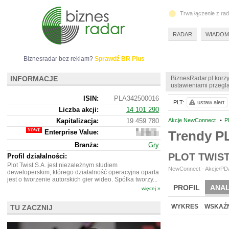
Trwa łączenie z ra
RADAR
WIADOM
Biznesradar bez reklam?
Sprawdź BR Plus
INFORMACJE
BiznesRadar.pl korzy
ustawieniami przeglą
ISIN:
PLA342500016
PLT:
ustaw alert
Liczba akcji:
14 101 290
Kapitalizacja:
19 459 780
Akcje NewConnect
•
P
Enterprise Value:
Trendy P
18
528
Branża:
Gry
780
PLOT TWIS
Profil działalności:
Plot Twist S.A. jest niezależnym studiem
NewConnect - Akcje/PDA
deweloperskim, którego działalność operacyjna oparta
jest o tworzenie autorskich gier wideo. Spółka tworzy...
PROFIL
ANAL
więcej »
NOWE
BR LAB
WYKRES
WSKAŹN
TU ZACZNIJ