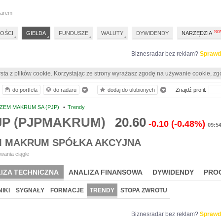
darem
OŚCI
GIEŁDA
FUNDUSZE
WALUTY
DYWIDENDY
NARZĘDZIA
Biznesradar bez reklam?
Sprawd
sta z plików cookie. Korzystając ze strony wyrażasz zgodę na używanie cookie, zg
do portfela
do radaru
dodaj do ulubionych
Znajdź profil:
ZEM MAKRUM SA (PJP)
•
Trendy
PJP (PJPMAKRUM)
20.60
-0.10
(-0.48%)
09:5
 MAKRUM SPÓŁKA AKCYJNA
wania ciągłe
IZA TECHNICZNA
ANALIZA FINANSOWA
DYWIDENDY
PRO
IKI
SYGNAŁY
FORMACJE
TRENDY
STOPA ZWROTU
Biznesradar bez reklam?
Sprawd