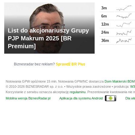
3m
6m
12m
List do akcjonariuszy Grupy
24m
PJP Makrum 2025 [BR
36m
Premium]
Biznesradar bez reklam?
Sprawdź BR Plus
Notowania GPW opóźnione 15 min.
Notowania GPW/NC dostarcza
Dom Maklerski BDM 
© 2010-2026 BIZNESRADAR sp. z o.o. • Wszystkie prawa zastrzeżone • produkcja:
W3
Korzystanie z serwisu oznacza akceptację
regulaminu
. Prezentowanie kwotowania nie m
Mobilna wersja BiznesRadar.pl
Aplikacja dla systemu Android
Dla wła