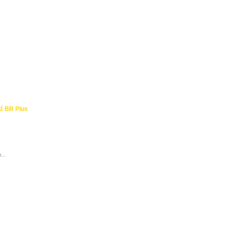
ź BR Plus
...