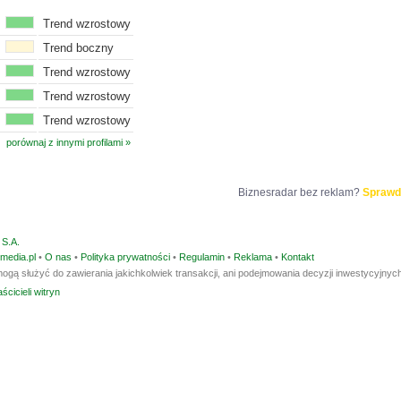
Trend wzrostowy
Trend boczny
Trend wzrostowy
Trend wzrostowy
Trend wzrostowy
porównaj z innymi profilami »
Biznesradar bez reklam?
Sprawd
S.A.
media.pl
•
O nas
•
Polityka prywatności
•
Regulamin
•
Reklama
•
Kontakt
ogą służyć do zawierania jakichkolwiek transakcji, ani podejmowania decyzji inwestycyjnych
ścicieli witryn