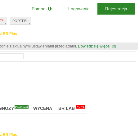
Pomoc
Logowanie
Rejestracja
PORTFEL
ź BR Plus
odnie z aktualnymi ustawieniami przeglądarki.
Dowiedz się więcej.
[x]
4
PREMIUM
NOWE
GNOZY
WYCENA
BR LAB
ź BR Plus