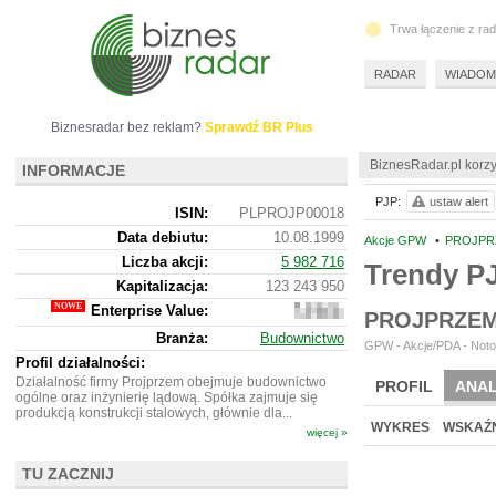
Trwa łączenie z ra
RADAR
WIADOM
Biznesradar bez reklam?
Sprawdź BR Plus
BiznesRadar.pl korzy
INFORMACJE
PJP:
ustaw alert
ISIN:
PLPROJP00018
Data debiutu:
10.08.1999
Akcje GPW
•
PROJPR
Liczba akcji:
5 982 716
Trendy 
Kapitalizacja:
123 243 950
Enterprise Value:
331
PROJPRZEM
133
Branża:
Budownictwo
950
GPW - Akcje/PDA - Noto
Profil działalności:
Działalność firmy Projprzem obejmuje budownictwo
PROFIL
ANAL
ogólne oraz inżynierię lądową. Spółka zajmuje się
produkcją konstrukcji stalowych, głównie dla...
WYKRES
WSKAŹN
więcej »
TU ZACZNIJ