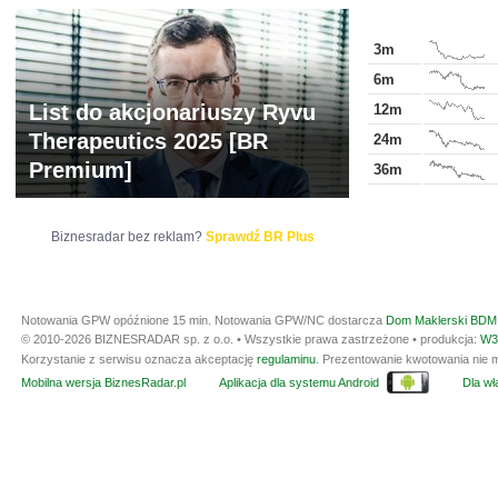
3m
6m
List do akcjonariuszy Ryvu
12m
Therapeutics 2025 [BR
24m
Premium]
36m
Biznesradar bez reklam?
Sprawdź BR Plus
Notowania GPW opóźnione 15 min.
Notowania GPW/NC dostarcza
Dom Maklerski BDM 
© 2010-2026 BIZNESRADAR sp. z o.o. • Wszystkie prawa zastrzeżone • produkcja:
W3
Korzystanie z serwisu oznacza akceptację
regulaminu
. Prezentowanie kwotowania nie m
Mobilna wersja BiznesRadar.pl
Aplikacja dla systemu Android
Dla wła