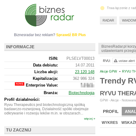
Trwa łączenie z ra
RADAR
WIADOM
Biznesradar bez reklam?
Sprawdź BR Plus
INFORMACJE
BiznesRadar.pl korzy
ustawieniami przeglą
ISIN:
PLSELVT00013
RVU:
ustaw alert
Data debiutu:
14.07.2011
Liczba akcji:
23 120 148
Akcje GPW
•
RYVU TH
Kapitalizacja:
362 986 324
Trendy R
Enterprise Value:
386
933
RYVU THER
Branża:
Biotechnologia
324
Profil działalności:
GPW - Akcje - Notowania
Ryvu Therapeutics jest biotechnologiczną spółką
badawczo-rozwojową. Działalność spółki obejmuje
PROFIL
ANAL
odkrywanie i rozwoju leków m.in. w obszarach...
więcej »
WYCENA
BR 
WYKRES
WSKAŹN
TU ZACZNIJ