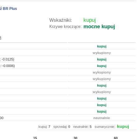
ź BR Plus
kupuj
Wskaźniki:
mocne kupuj
Krzywe kroczące:
ć
kupuj
wykupiony
 -0.0125)
kupuj
: -0.0006)
kupuj
wykupiony
wykupiony
kupuj
wykupiony
kupuj
kupuj
kupuj
00
neutralnie
kupuj
kupuj:
7
sprzedaj:
0
neutralnie:
5
sumarycznie:
15
30
60