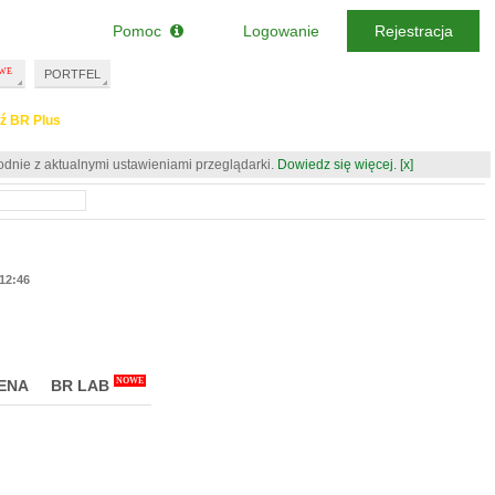
Pomoc
Logowanie
Rejestracja
PORTFEL
ź BR Plus
odnie z aktualnymi ustawieniami przeglądarki.
Dowiedz się więcej.
[x]
12:46
NOWE
ENA
BR LAB