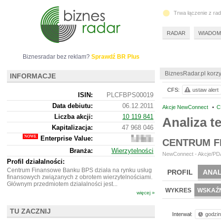
Trwa łączenie z ra
RADAR
WIADOM
Biznesradar bez reklam?
Sprawdź BR Plus
BiznesRadar.pl korzy
INFORMACJE
CFS:
ustaw alert
ISIN:
PLCFBPS00019
Data debiutu:
06.12.2011
Akcje NewConnect
•
C
Liczba akcji:
10 119 841
Analiza 
Kapitalizacja:
47 968 046
Enterprise Value:
56
CENTRUM F
517
Branża:
Wierzytelności
046
NewConnect - Akcje/PDA
Profil działalności:
Centrum Finansowe Banku BPS działa na rynku usług
PROFIL
ANAL
finansowych związanych z obrotem wierzytelnościami.
Głównym przedmiotem działalności jest...
WYKRES
WSKAŹN
więcej »
TU ZACZNIJ
Interwał:
godzi