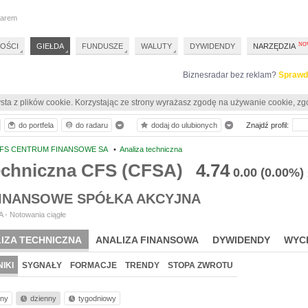
darem
OŚCI
GIEŁDA
FUNDUSZE
WALUTY
DYWIDENDY
NARZĘDZIA
Biznesradar bez reklam?
Sprawd
sta z plików cookie. Korzystając ze strony wyrażasz zgodę na używanie cookie, zg
do portfela
do radaru
dodaj do ulubionych
Znajdź profil:
FS CENTRUM FINANSOWE SA
•
Analiza techniczna
techniczna CFS (CFSA)
4.74
0.00
(0.00%)
INANSOWE SPÓŁKA AKCYJNA
 - Notowania ciągłe
IZA TECHNICZNA
ANALIZA FINANSOWA
DYWIDENDY
WYC
IKI
SYGNAŁY
FORMACJE
TRENDY
STOPA ZWROTU
nny
dzienny
tygodniowy