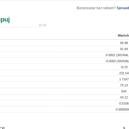
Biznesradar bez reklam?
Sprawd
puj
10:46
Wartoś
56.98
91.84
0.0002 (SIGNAL:
-0.0003 (SIGNAL
-8.70
231.54
1.7167
75.13
534
43.12
0.5106
0.000000
ce
5