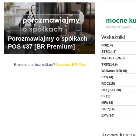
mocne ku
mówią wskaźniki
Wskaźniki
Porozmawiajmy o spółkach
POS #37 [BR Premium]
RSI(14)
STS(14,3)
MACD(12,26,9)
Biznesradar bez reklam?
Sprawdź BR Plus
TRIX(14,9)
Williams %R(10)
CCI(14)
ROC(15)
ULT(7,14,28)
FI(13)
MFI(14)
BOP(14)
EMV(14)
Krzywe kroczą