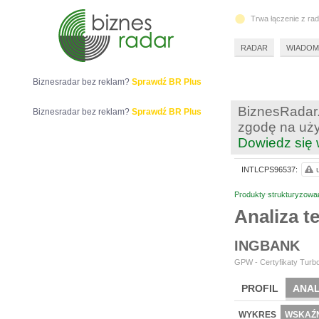
Trwa łączenie z ra
RADAR
WIADOM
Biznesradar bez reklam?
Sprawdź BR Plus
BiznesRadar.
Biznesradar bez reklam?
Sprawdź BR Plus
zgodę na uży
Dowiedz się 
INTLCPS96537:
Produkty strukturyzowa
Analiza 
INGBANK
GPW - Certyfikaty Turbo
PROFIL
ANAL
WYKRES
WSKAŹN