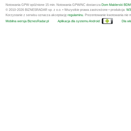
Notowania GPW opóźnione 15 min.
Notowania GPW/NC dostarcza
Dom Maklerski BDM 
© 2010-2026 BIZNESRADAR sp. z o.o. • Wszystkie prawa zastrzeżone • produkcja:
W3
Korzystanie z serwisu oznacza akceptację
regulaminu
. Prezentowanie kwotowania nie m
Mobilna wersja BiznesRadar.pl
Aplikacja dla systemu Android
Dla wła