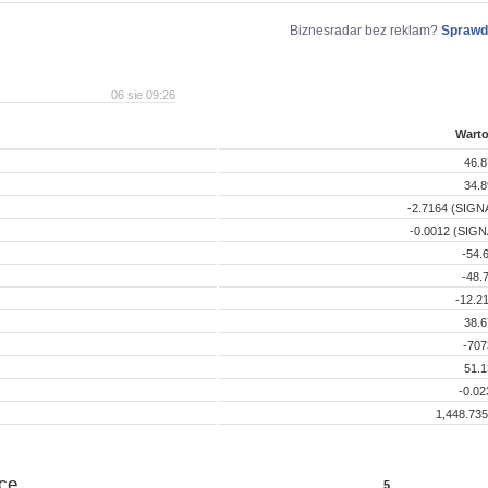
Biznesradar bez reklam?
Sprawd
06 sie 09:26
Wart
46.8
34.8
-2.7164 (SIGNA
-0.0012 (SIGN
-54.
-48.
-12.2
38.6
-707
51.1
-0.02
1,448.73
ce
5