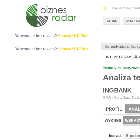
Trwa łączenie z ra
RADAR
WIADOM
Biznesradar bez reklam?
Sprawdź BR Plus
BiznesRadar.pl korzy
Biznesradar bez reklam?
Sprawdź BR Plus
INTLMET70433:
Produkty strukturyzowa
Analiza 
INGBANK
GPW - Certyfikaty Turbo
PROFIL
ANAL
WYKRES
WSKAŹN
Interwał:
godzi