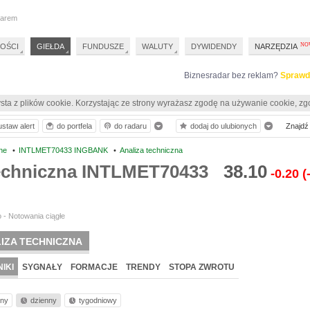
darem
OŚCI
GIEŁDA
FUNDUSZE
WALUTY
DYWIDENDY
NARZĘDZIA
Biznesradar bez reklam?
Sprawd
sta z plików cookie. Korzystając ze strony wyrażasz zgodę na używanie cookie, zg
ustaw alert
do portfela
do radaru
dodaj do ulubionych
Znajdź 
ne
•
INTLMET70433 INGBANK
•
Analiza techniczna
techniczna INTLMET70433
38.10
-0.20
(
 - Notowania ciągłe
IZA TECHNICZNA
IKI
SYGNAŁY
FORMACJE
TRENDY
STOPA ZWROTU
nny
dzienny
tygodniowy