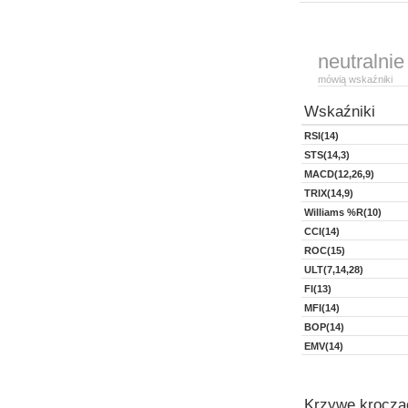
neutralnie
mówią wskaźniki
Wskaźniki
RSI(14)
STS(14,3)
MACD(12,26,9)
TRIX(14,9)
Williams %R(10)
CCI(14)
ROC(15)
ULT(7,14,28)
FI(13)
MFI(14)
BOP(14)
EMV(14)
Krzywe kroczą