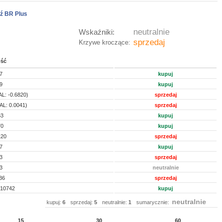
ź BR Plus
neutralnie
Wskaźniki:
sprzedaj
Krzywe kroczące:
ość
7
kupuj
9
kupuj
L: -0.6820)
sprzedaj
AL: 0.0041)
sprzedaj
63
kupuj
70
kupuj
120
sprzedaj
7
kupuj
3
sprzedaj
3
neutralnie
36
sprzedaj
510742
kupuj
neutralnie
kupuj:
6
sprzedaj:
5
neutralnie:
1
sumarycznie:
15
30
60