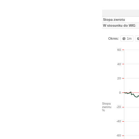
Stopa zwrotu
W stosunku do WIG
Okres:
1m
60
40
20
0
Stopa
zwrotu
-20
%
-40
-60