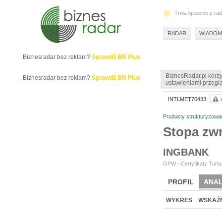
Trwa łączenie z ra
RADAR
WIADOM
Biznesradar bez reklam?
Sprawdź BR Plus
BiznesRadar.pl korzy
Biznesradar bez reklam?
Sprawdź BR Plus
ustawieniami przeglą
INTLMET70433:
Produkty strukturyzowa
Stopa zw
INGBANK
GPW - Certyfikaty Turbo
PROFIL
ANAL
WYKRES
WSKAŹN