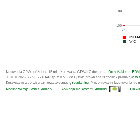
-80
-100
7/08
INTLM
WIG
Notowania GPW opóźnione 15 min.
Notowania GPW/NC dostarcza
Dom Maklerski BDM 
© 2010-2026 BIZNESRADAR sp. z o.o. • Wszystkie prawa zastrzeżone • produkcja:
W3
Korzystanie z serwisu oznacza akceptację
regulaminu
. Prezentowanie kwotowania nie m
Mobilna wersja BiznesRadar.pl
Aplikacja dla systemu Android
Dla wła