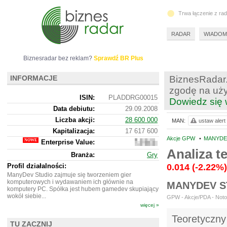
Trwa łączenie z ra
RADAR
WIADOM
Biznesradar bez reklam?
Sprawdź BR Plus
INFORMACJE
BiznesRadar.
zgodę na uży
ISIN:
PLADDRG00015
Dowiedz się 
Data debiutu:
29.09.2008
Liczba akcji:
28 600 000
MAN:
ustaw alert
Kapitalizacja:
17 617 600
Akcje GPW
•
MANYDEV
Enterprise Value:
17
760
Analiza 
Branża:
Gry
600
Profil działalności:
0.014
(-2.22%)
ManyDev Studio zajmuje się tworzeniem gier
komputerowych i wydawaniem ich głównie na
MANYDEV S
komputery PC. Spółka jest hubem gamedev skupiający
wokół siebie...
GPW - Akcje/PDA - Notow
więcej »
Teoretyczny
TU ZACZNIJ