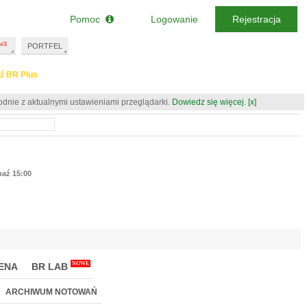
Pomoc
Logowanie
Rejestracja
PORTFEL
ź BR Plus
odnie z aktualnymi ustawieniami przeglądarki.
Dowiedz się więcej.
[x]
paź 15:00
NOWE
ENA
BR LAB
ARCHIWUM NOTOWAŃ