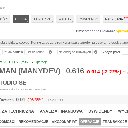
darem
OŚCI
GIEŁDA
FUNDUSZE
WALUTY
DYWIDENDY
NARZĘDZIA
Biznesradar bez reklam?
Sprawd
sta z plików cookie. Korzystając ze strony wyrażasz zgodę na używanie cookie, zg
do portfela
do radaru
dodaj do ulubionych
Znajdź profil:
 STUDIO SE (MAN)
•
Operacje
e MAN (MANYDEV)
0.616
-0.014
(-2.22%)
01 
TUDIO SE
ania jednolite z dwoma fixingami
0.01
Otwarcia:
(-98.38%)
07 sie 13:30
IZA TECHNICZNA
ANALIZA FINANSOWA
DYWIDENDY
WYC
DOMOŚCI
REKOMENDACJE
AKCJONARIAT
OPERACJE
TRANSAKCJE