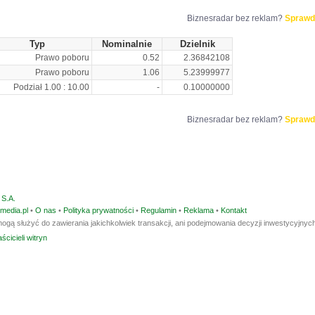
Biznesradar bez reklam?
Sprawd
Typ
Nominalnie
Dzielnik
Prawo poboru
0.52
2.36842108
Prawo poboru
1.06
5.23999977
Podział 1.00 : 10.00
-
0.10000000
Biznesradar bez reklam?
Sprawd
S.A.
media.pl
•
O nas
•
Polityka prywatności
•
Regulamin
•
Reklama
•
Kontakt
ogą służyć do zawierania jakichkolwiek transakcji, ani podejmowania decyzji inwestycyjnych
ścicieli witryn