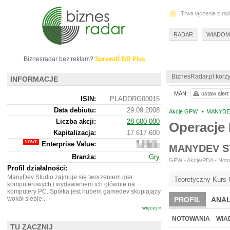
Trwa łączenie z ra
RADAR
WIADOM
Biznesradar bez reklam?
Sprawdź BR Plus
BiznesRadar.pl korzy
INFORMACJE
MAN:
ustaw alert
ISIN:
PLADDRG00015
Data debiutu:
29.09.2008
Akcje GPW
•
MANYDEV
Liczba akcji:
28 600 000
Operacj
Kapitalizacja:
17 617 600
Enterprise Value:
17
MANYDEV S
760
Branża:
Gry
600
GPW - Akcje/PDA - Notow
Profil działalności:
ManyDev Studio zajmuje się tworzeniem gier
Teoretyczny Kurs 
komputerowych i wydawaniem ich głównie na
komputery PC. Spółka jest hubem gamedev skupiający
wokół siebie...
PROFIL
ANAL
więcej »
NOTOWANIA
WIA
TU ZACZNIJ