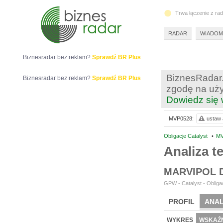
Trwa łączenie z ra
RADAR
WIADOM
Biznesradar bez reklam?
Sprawdź BR Plus
BiznesRadar.
Biznesradar bez reklam?
Sprawdź BR Plus
zgodę na uży
Dowiedz się 
MVP0528:
ustaw 
Obligacje Catalyst
•
MV
Analiza 
MARVIPOL 
GPW - Catalyst - Obligac
PROFIL
ANAL
WYKRES
WSKAŹN