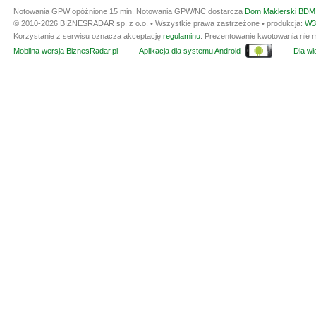
Notowania GPW opóźnione 15 min.
Notowania GPW/NC dostarcza
Dom Maklerski BDM 
© 2010-2026 BIZNESRADAR sp. z o.o. • Wszystkie prawa zastrzeżone • produkcja:
W3
Korzystanie z serwisu oznacza akceptację
regulaminu
. Prezentowanie kwotowania nie m
Mobilna wersja BiznesRadar.pl
Aplikacja dla systemu Android
Dla wła