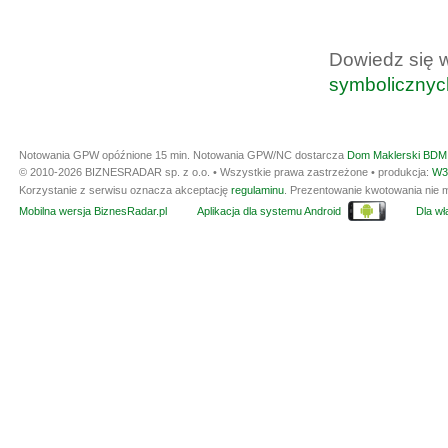
Dowiedz się 
symbolicznyc
Notowania GPW opóźnione 15 min.
Notowania GPW/NC dostarcza
Dom Maklerski BDM 
© 2010-2026 BIZNESRADAR sp. z o.o. • Wszystkie prawa zastrzeżone • produkcja:
W3
Korzystanie z serwisu oznacza akceptację
regulaminu
. Prezentowanie kwotowania nie m
Mobilna wersja BiznesRadar.pl
Aplikacja dla systemu Android
Dla wła