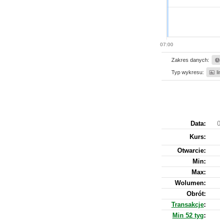
07:00
Zakres danych:
Typ wykresu:
l
Data:
0
Kurs
:
Otwarcie:
Min:
Max:
Wolumen:
Obrót:
Transakcje
:
Min 52 tyg
: