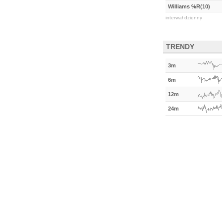
Williams %R(10)
interwał dzienny
TRENDY
3m
6m
12m
24m