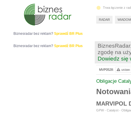
Trwa łączenie z ra
RADAR
WIADOM
Biznesradar bez reklam?
Sprawdź BR Plus
BiznesRadar.
Biznesradar bez reklam?
Sprawdź BR Plus
zgodę na uży
Dowiedz się 
MVP0528:
ustaw 
Obligacje Catal
Notowan
MARVIPOL 
GPW - Catalyst - Obligac