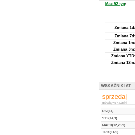
Max 52 tyg
:
Zmiana 1d
Zmiana 7d
Zmiana 1m
Zmiana 3m
Zmiana YTD
Zmiana 12m
WSKAŹNIKI AT
sprzedaj
mówią wskaźniki
RSI(14)
STS(14,3)
MACD(12,26,9)
TRIX(14,9)