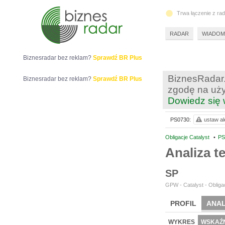
Trwa łączenie z ra
RADAR
WIADOM
Biznesradar bez reklam?
Sprawdź BR Plus
BiznesRadar.
Biznesradar bez reklam?
Sprawdź BR Plus
zgodę na uży
Dowiedz się 
PS0730:
ustaw al
Obligacje Catalyst
•
PS
Analiza 
SP
GPW - Catalyst - Obligac
PROFIL
ANAL
WYKRES
WSKAŹN