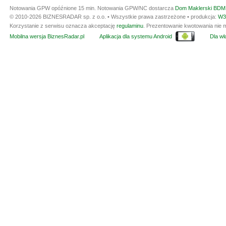
Notowania GPW opóźnione 15 min.
Notowania GPW/NC dostarcza
Dom Maklerski BDM 
© 2010-2026 BIZNESRADAR sp. z o.o. • Wszystkie prawa zastrzeżone • produkcja:
W3
Korzystanie z serwisu oznacza akceptację
regulaminu
. Prezentowanie kwotowania nie m
Mobilna wersja BiznesRadar.pl
Aplikacja dla systemu Android
Dla wła