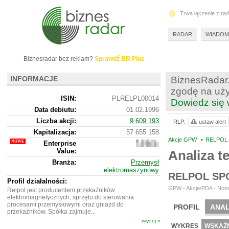
Trwa łączenie z ra
RADAR
WIADOM
Biznesradar bez reklam?
Sprawdź BR Plus
INFORMACJE
BiznesRadar.
zgodę na uży
ISIN:
PLRELPL00014
Dowiedz się 
Data debiutu:
01.02.1996
Liczba akcji:
9 609 193
RLP:
ustaw alert
Kapitalizacja:
57 655 158
Akcje GPW
•
RELPOL 
Enterprise
74
Value:
451
Analiza 
158
Branża:
Przemysł
elektromaszynowy
RELPOL SP
Profil działalności:
GPW - Akcje/PDA - Noto
Relpol jest producentem przekaźników
elektromagnetycznych, sprzętu do sterowania
procesami przemysłowymi oraz gniazd do
PROFIL
ANAL
przekaźników. Spółka zajmuje...
więcej »
NOWE
BR LAB
WYKRES
WSKAŹN