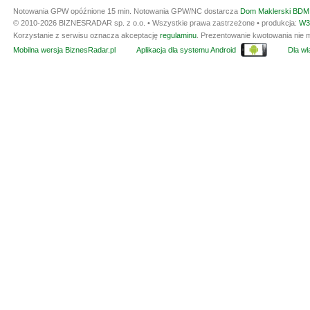
Notowania GPW opóźnione 15 min.
Notowania GPW/NC dostarcza
Dom Maklerski BDM 
© 2010-2026 BIZNESRADAR sp. z o.o. • Wszystkie prawa zastrzeżone • produkcja:
W3
Korzystanie z serwisu oznacza akceptację
regulaminu
. Prezentowanie kwotowania nie m
Mobilna wersja BiznesRadar.pl
Aplikacja dla systemu Android
Dla wła