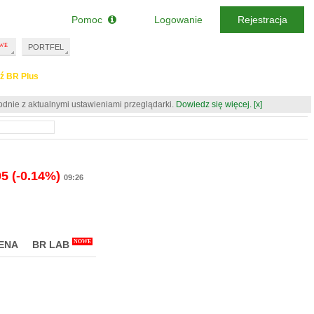
Pomoc
Logowanie
Rejestracja
PORTFEL
ź BR Plus
odnie z aktualnymi ustawieniami przeglądarki.
Dowiedz się więcej.
[x]
05
(-0.14%)
09:26
NOWE
ENA
BR LAB