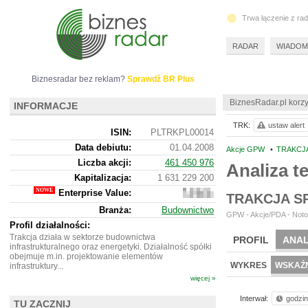
Trwa łączenie z ra
RADAR
WIADOM
Biznesradar bez reklam?
Sprawdź BR Plus
BiznesRadar.pl korzy
INFORMACJE
TRK:
ustaw alert
ISIN:
PLTRKPL00014
Data debiutu:
01.04.2008
Akcje GPW
•
TRAKCJA
Liczba akcji:
461 450 976
Analiza 
Kapitalizacja:
1 631 229 200
Enterprise Value:
1
TRAKCJA S
567
Branża:
Budownictwo
599
GPW - Akcje/PDA - Noto
200
Profil działalności:
Trakcja działa w sektorze budownictwa
PROFIL
ANAL
infrastrukturalnego oraz energetyki. Działalność spółki
obejmuje m.in. projektowanie elementów
WYKRES
WSKAŹN
infrastruktury...
więcej »
Interwał:
godzi
TU ZACZNIJ