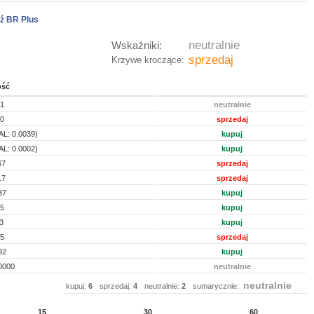
ź BR Plus
neutralnie
Wskaźniki:
sprzedaj
Krzywe kroczące:
ość
31
neutralnie
30
sprzedaj
AL: 0.0039)
kupuj
AL: 0.0002)
kupuj
67
sprzedaj
17
sprzedaj
37
kupuj
75
kupuj
3
kupuj
85
sprzedaj
92
kupuj
0000
neutralnie
neutralnie
kupuj:
6
sprzedaj:
4
neutralnie:
2
sumarycznie:
15
30
60