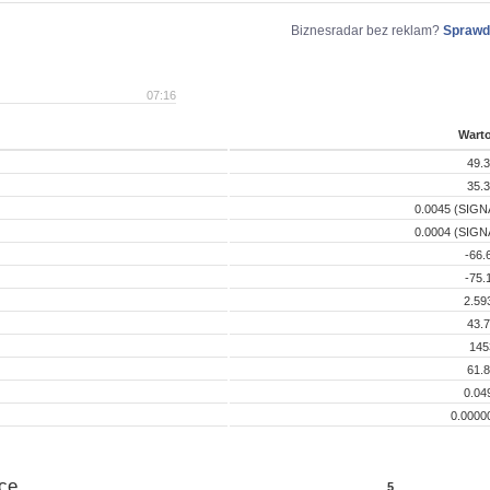
Biznesradar bez reklam?
Sprawd
07:16
Wart
49.
35.
0.0045 (SIGN
0.0004 (SIGN
-66.
-75.
2.59
43.
145
61.
0.04
0.0000
ce
5