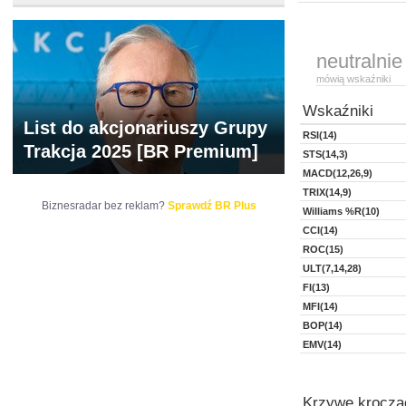
neutralnie
mówią wskaźniki
Wskaźniki
List do akcjonariuszy Grupy
RSI(14)
Trakcja 2025 [BR Premium]
STS(14,3)
MACD(12,26,9)
TRIX(14,9)
Biznesradar bez reklam?
Sprawdź BR Plus
Williams %R(10)
CCI(14)
ROC(15)
ULT(7,14,28)
FI(13)
MFI(14)
BOP(14)
EMV(14)
Krzywe kroczą