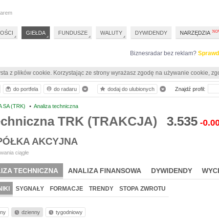
darem
OŚCI
GIEŁDA
FUNDUSZE
WALUTY
DYWIDENDY
NARZĘDZIA
Biznesradar bez reklam?
Sprawd
sta z plików cookie. Korzystając ze strony wyrażasz zgodę na używanie cookie, zg
do portfela
do radaru
dodaj do ulubionych
Znajdź profil:
 SA (TRK)
•
Analiza techniczna
techniczna TRK (TRAKCJA)
3.535
-0.0
PÓŁKA AKCYJNA
wania ciągłe
IZA TECHNICZNA
ANALIZA FINANSOWA
DYWIDENDY
WYC
IKI
SYGNAŁY
FORMACJE
TRENDY
STOPA ZWROTU
nny
dzienny
tygodniowy