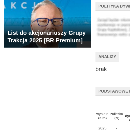
POLITYKA DYW
List do akcjonariuszy Grupy
Trakcja 2025 [BR Premium]
ANALIZY
brak
PODSTAWOWE 
wypłata
zaliczka
dy
za rok
(zł)
2025
-