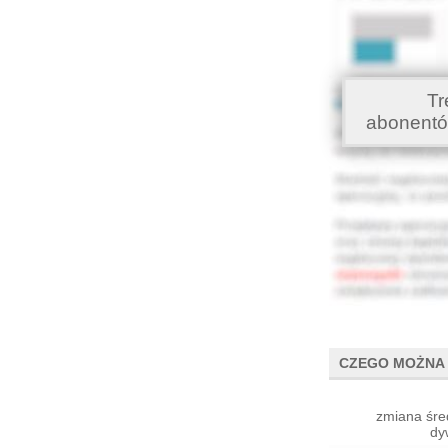
Tr
abonentó
CZEGO MOŻNA 
zmiana śre
dy