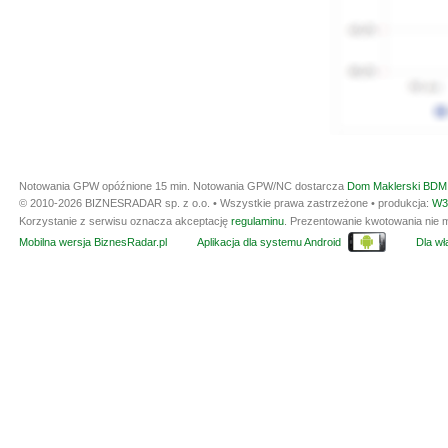
Notowania GPW opóźnione 15 min.
Notowania GPW/NC dostarcza
Dom Maklerski BDM 
© 2010-2026 BIZNESRADAR sp. z o.o. • Wszystkie prawa zastrzeżone • produkcja:
W3
Korzystanie z serwisu oznacza akceptację
regulaminu
. Prezentowanie kwotowania nie m
Mobilna wersja BiznesRadar.pl
Aplikacja dla systemu Android
Dla wła