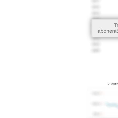
T
abonent
progno