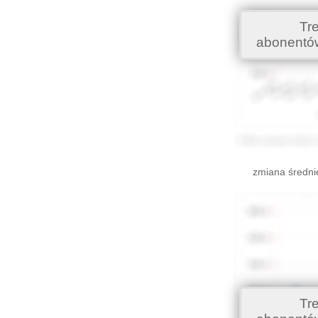
Tr
abonentó
zmiana średni
Tr