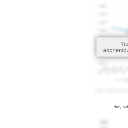
Tr
abonentó
daty pu