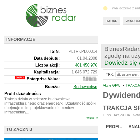
Trwa łączenie z ra
RADAR
WIADOM
INFORMACJE
BiznesRadar.
ISIN:
PLTRKPL00014
zgodę na uży
Data debiutu:
01.04.2008
Dowiedz się 
Liczba akcji:
461 450 976
Kapitalizacja:
1 645 072 729
TRK:
ustaw alert
Enterprise Value:
1
581
Akcje GPW
•
TRAKCJA
Branża:
Budownictwo
442
Dywiden
729
Profil działalności:
Trakcja działa w sektorze budownictwa
infrastrukturalnego oraz energetyki. Działalność spółki
TRAKCJA S
obejmuje m.in. projektowanie elementów
infrastruktury...
GPW - Akcje/PDA - Noto
więcej »
PROFIL
ANAL
TU ZACZNIJ
NOWE
BR LAB