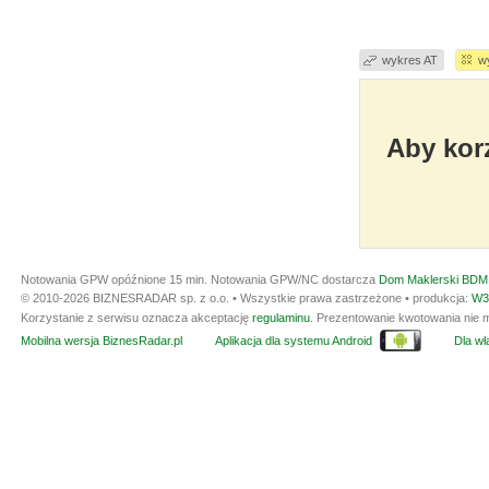
wykres AT
w
Aby korz
Notowania GPW opóźnione 15 min.
Notowania GPW/NC dostarcza
Dom Maklerski BDM 
© 2010-2026 BIZNESRADAR sp. z o.o. • Wszystkie prawa zastrzeżone • produkcja:
W3
Korzystanie z serwisu oznacza akceptację
regulaminu
. Prezentowanie kwotowania nie m
Mobilna wersja BiznesRadar.pl
Aplikacja dla systemu Android
Dla wła