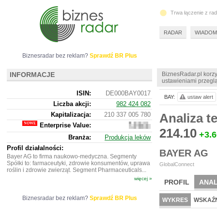
Trwa łączenie z ra
RADAR
WIADOM
Biznesradar bez reklam?
Sprawdź BR Plus
INFORMACJE
BiznesRadar.pl korzy
ustawieniami przeglą
ISIN:
DE000BAY0017
BAY:
ustaw alert
Liczba akcji:
982 424 082
Kapitalizacja:
210 337 005 780
Analiza 
Enterprise Value:
357
214.10
021
+3.6
Branża:
Produkcja leków
280
380
Profil działalności:
BAYER AG
Bayer AG to firma naukowo-medyczna. Segmenty
Spółki to: farmaceutyki, zdrowie konsumentów, uprawa
GlobalConnect
roślin i zdrowie zwierząt. Segment Pharmaceuticals...
więcej »
PROFIL
ANAL
NOWE
BR LAB
Biznesradar bez reklam?
Sprawdź BR Plus
WYKRES
WSKAŹN