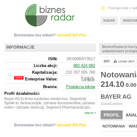
Trwa łączenie z ra
RADAR
WIADOM
Biznesradar bez reklam?
Sprawdź BR Plus
INFORMACJE
BiznesRadar.pl korzy
ustawieniami przeglą
ISIN:
DE000BAY0017
BAY:
ustaw alert
Liczba akcji:
982 424 082
Kapitalizacja:
210 337 005 780
Notowani
Enterprise Value:
357
214.10
021
0.00
Branża:
Produkcja leków
280
380
Profil działalności:
BAYER AG
Bayer AG to firma naukowo-medyczna. Segmenty
Spółki to: farmaceutyki, zdrowie konsumentów, uprawa
GlobalConnect
roślin i zdrowie zwierząt. Segment Pharmaceuticals...
więcej »
PROFIL
ANAL
NOWE
BR LAB
Biznesradar bez reklam?
Sprawdź BR Plus
NOTOWANIA
WIA
ARCHIWUM NOTO