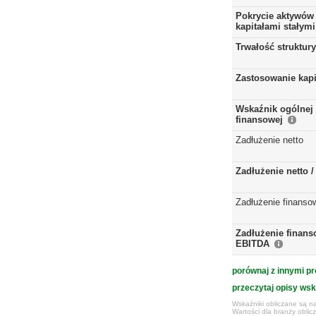
Pokrycie aktywów 
kapitałami stałymi
Trwałość struktur
Zastosowanie kap
Wskaźnik ogólnej 
finansowej
Zadłużenie netto
Zadłużenie netto 
Zadłużenie finanso
Zadłużenie finans
EBITDA
porównaj z innymi pr
przeczytaj opisy ws
Wskaźniki obliczane są na
Wartości dla branży obli