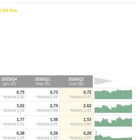
ź BR Plus
2025/Q4
2026/Q1
2026/Q2
(gru 25)
(mar 26)
(cze 26)
0,75
0,73
0,72
~branża
0,50
~branża
0,49
~branża
0,47
3,02
2,74
2,62
~branża
1,03
~branża
0,99
~branża
1,45
1,77
1,58
1,53
~branża
0,31
~branża
0,35
~branża
0,80
0,28
0,28
0,28
~branża
2,24
~branża
2,49
~branża
2,60