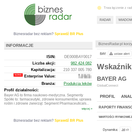
Trwa łączenie z ra
RADAR
WIADOM
Biznesradar bez reklam?
Sprawdź BR Plus
BiznesRadar.pl korzy
INFORMACJE
BAY:
ustaw alert
ISIN:
DE000BAY0017
Liczba akcji:
982 424 082
Wskaźnik
Kapitalizacja:
210 337 005 780
Enterprise Value:
357
BAYER AG
021
Branża:
Produkcja leków
280
GlobalConnect
380
Profil działalności:
Bayer AG to firma naukowo-medyczna. Segmenty
PROFIL
ANAL
Spółki to: farmaceutyki, zdrowie konsumentów, uprawa
roślin i zdrowie zwierząt. Segment Pharmaceuticals...
RAPORTY FINANS
więcej »
WARTOŚCI RYNKOWE
Biznesradar bez reklam?
Sprawdź BR Plus
Dynamika:
r/r