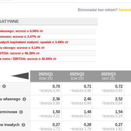
Biznesradar bez reklam?
Sprawd
GATYWNE
własnego: wzrost o 6.56% r/r
inowe: wzrost o 3.47% r/r
ałych kapitałami stałymi: spadek o 3.48% r/r
u obcego: wzrost o 4.14% r/r
BITDA: wzrost o 46.39% r/r
 netto / EBITDA: wzrost o 40.94% r/r
2025/Q1
2025/Q2
2025/Q3
(mar 25)
(cze 25)
(wrz 25)
e
0,70
0,71
0,72
~branża
0,45
~branża
0,46
~branża
0,45
łu własnego
2,36
2,46
2,52
~branża
0,88
~branża
0,90
~branża
0,84
terminowe
1,50
1,48
1,54
~branża
0,21
~branża
0,21
~branża
0,19
w trwałych
0,27
0,28
0,27
~branża
1,73
~branża
1,78
~branża
1,82