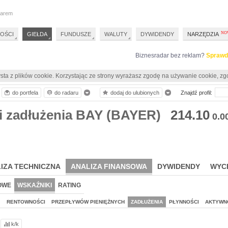
darem
OŚCI
GIEŁDA
FUNDUSZE
WALUTY
DYWIDENDY
NARZĘDZIA
Biznesradar bez reklam?
Sprawd
sta z plików cookie. Korzystając ze strony wyrażasz zgodę na używanie cookie, zg
do portfela
do radaru
dodaj do ulubionych
Znajdź profil:
i zadłużenia BAY (BAYER)
214.10
0.0
IZA TECHNICZNA
ANALIZA FINANSOWA
DYWIDENDY
WYC
OWE
WSKAŹNIKI
RATING
J
RENTOWNOŚCI
PRZEPŁYWÓW PIENIĘŻNYCH
ZADŁUŻENIA
PŁYNNOŚCI
AKTYWN
k/k