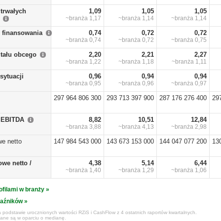
trwałych
1,09
1,05
1,05
~branża
1,17
~branża
1,14
~branża
1,14
y finansowania
0,74
0,72
0,72
~branża
0,74
~branża
0,72
~branża
0,75
itału obcego
2,20
2,21
2,27
~branża
1,22
~branża
1,18
~branża
1,11
sytuacji
0,96
0,94
0,94
~branża
0,95
~branża
0,96
~branża
0,97
297 964 806 300
293 713 397 900
287 176 276 400
29
/ EBITDA
8,82
10,51
12,84
~branża
3,88
~branża
4,13
~branża
2,98
we netto
147 984 543 000
143 673 153 000
144 047 077 200
13
owe netto /
4,38
5,14
6,44
~branża
1,40
~branża
1,29
~branża
1,06
ofilami w branży »
kaźników »
 podstawie urocznionych wartości RZiS i CashFlow z 4 ostatnich raportów kwartalnych.
czane są w oparciu o medianę.