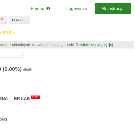
Pomoc
Logowanie
Rejestracja
PORTFEL
ź BR Plus
odnie z aktualnymi ustawieniami przeglądarki.
Dowiedz się więcej.
[x]
0
(0.00%)
09:05
NOWE
ENA
BR LAB
OŚCI