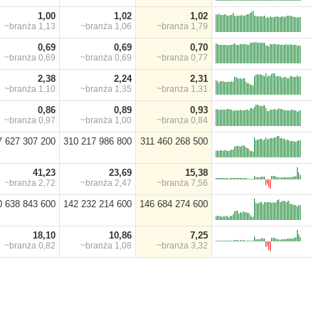
1,00
1,02
1,02
~branża
1,13
~branża
1,06
~branża
1,79
0,69
0,69
0,70
~branża
0,69
~branża
0,69
~branża
0,77
2,38
2,24
2,31
~branża
1,10
~branża
1,35
~branża
1,31
0,86
0,89
0,93
~branża
0,97
~branża
1,00
~branża
0,84
7 627 307 200
310 217 986 800
311 460 268 500
41,23
23,69
15,38
~branża
2,72
~branża
2,47
~branża
7,56
0 638 843 600
142 232 214 600
146 684 274 600
18,10
10,86
7,25
~branża
0,82
~branża
1,08
~branża
3,32