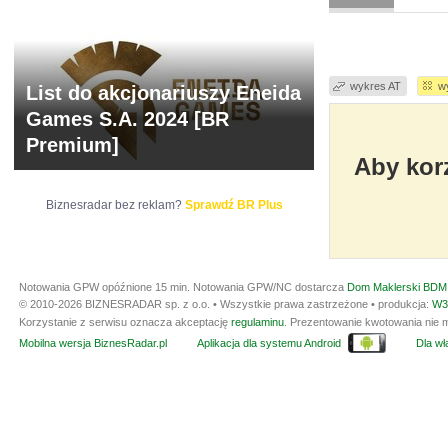
wykres AT
w
List do akcjonariuszy Eneida
Games S.A. 2024 [BR
Premium]
Aby korz
Biznesradar bez reklam?
Sprawdź BR Plus
Notowania GPW opóźnione 15 min.
Notowania GPW/NC dostarcza
Dom Maklerski BDM 
© 2010-2026 BIZNESRADAR sp. z o.o. • Wszystkie prawa zastrzeżone • produkcja:
W3
Korzystanie z serwisu oznacza akceptację
regulaminu
. Prezentowanie kwotowania nie m
Mobilna wersja BiznesRadar.pl
Aplikacja dla systemu Android
Dla wła