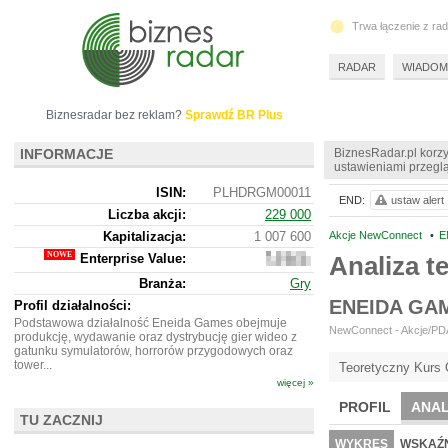
Trwa łączenie z ra
RADAR
WIADOM
Biznesradar bez reklam?
Sprawdź BR Plus
INFORMACJE
BiznesRadar.pl korzy
ustawieniami przeglą
ISIN:
PLHDRGM00011
END:
ustaw alert
Liczba akcji:
229 000
Kapitalizacja:
1 007 600
Akcje NewConnect
•
E
Enterprise Value:
Analiza 
987
600
Branża:
Gry
ENEIDA GA
Profil działalności:
Podstawowa działalność Eneida Games obejmuje
NewConnect - Akcje/PDA
produkcję, wydawanie oraz dystrybucję gier wideo z
gatunku symulatorów, horrorów przygodowych oraz
tower...
Teoretyczny Kurs 
więcej »
PROFIL
ANAL
TU ZACZNIJ
NOWE
BR LAB
WYKRES
WSKAŹN