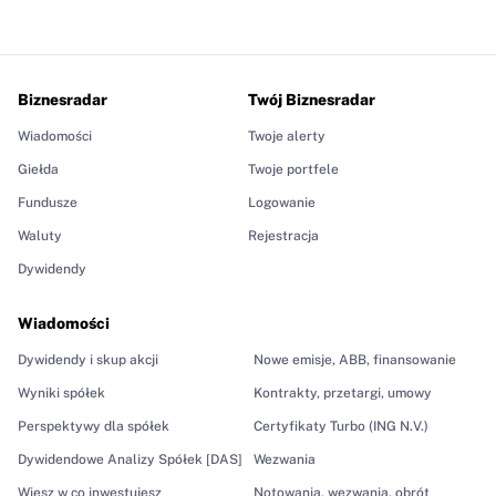
Biznesradar
Twój Biznesradar
Wiadomości
Twoje alerty
Giełda
Twoje portfele
Fundusze
Logowanie
Waluty
Rejestracja
Dywidendy
Wiadomości
Dywidendy i skup akcji
Nowe emisje, ABB, finansowanie
Wyniki spółek
Kontrakty, przetargi, umowy
Perspektywy dla spółek
Certyfikaty Turbo (ING N.V.)
Dywidendowe Analizy Spółek [DAS]
Wezwania
Wiesz w co inwestujesz
Notowania, wezwania, obrót