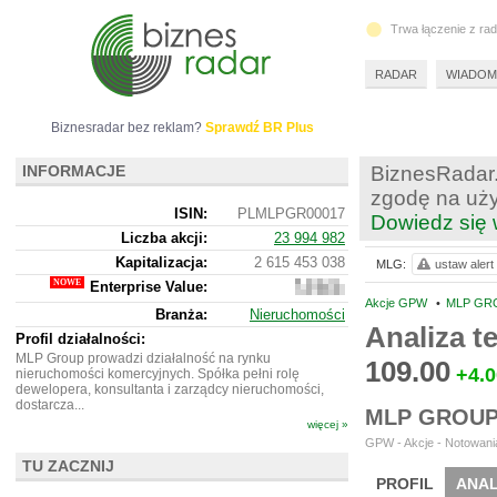
Trwa łączenie z ra
RADAR
WIADOM
Biznesradar bez reklam?
Sprawdź BR Plus
INFORMACJE
BiznesRadar.
zgodę na uży
ISIN:
PLMLPGR00017
Dowiedz się 
Liczba akcji:
23 994 982
Kapitalizacja:
2 615 453 038
MLG:
ustaw alert
Enterprise Value:
5
685
Akcje GPW
•
MLP GRO
Branża:
Nieruchomości
844
Analiza 
038
Profil działalności:
MLP Group prowadzi działalność na rynku
109.00
+4.0
nieruchomości komercyjnych. Spółka pełni rolę
dewelopera, konsultanta i zarządcy nieruchomości,
dostarcza...
MLP GROUP
więcej »
GPW - Akcje - Notowania
TU ZACZNIJ
PROFIL
ANAL