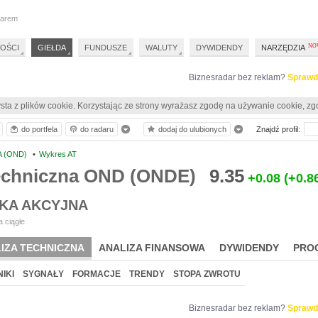
darem
OŚCI
GIEŁDA
FUNDUSZE
WALUTY
DYWIDENDY
NARZĘDZIA
Biznesradar bez reklam?
Sprawd
sta z plików cookie. Korzystając ze strony wyrażasz zgodę na używanie cookie, zg
do portfela
do radaru
dodaj do ulubionych
Znajdź profil:
 (OND)
•
Wykres AT
techniczna OND (ONDE)
9.35
+0.08
(+0.8
KA AKCYJNA
 ciągłe
IZA TECHNICZNA
ANALIZA FINANSOWA
DYWIDENDY
PRO
IKI
SYGNAŁY
FORMACJE
TRENDY
STOPA ZWROTU
Biznesradar bez reklam?
Sprawd