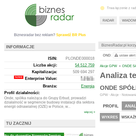
Trwa łączenie z ra
RADAR
WIADOM
Biznesradar bez reklam?
Sprawdź BR Plus
BiznesRadar.pl korzy
INFORMACJE
OND:
ustaw alert
ISIN:
PLONDE000018
Liczba akcji:
54 512 759
Akcje GPW
•
ONDE SA
Kapitalizacja:
509 694 297
Analiza 
Enterprise Value:
601
998
Branża:
Energia
ONDE SPÓŁ
297
Profil działalności:
GPW - Akcje - Notowania
Onde, spółka należąca do Grupy Erbud, prowadzi
działalność w segmencie budowy instalacji dla sektora
PROFIL
ANAL
energii odnawialnej (OZE) w Polsce, w...
więcej »
WYKRES
WSKAŹN
TU ZACZNIJ