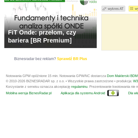
wykres AT
w
FiT Onde: przełom, czy
bariera [BR Premium]
Biznesradar bez reklam?
Sprawdź BR Plus
Notowania GPW opóźnione 15 min.
Notowania GPW/NC dostarcza
Dom Maklerski BDM 
© 2010-2026 BIZNESRADAR sp. z o.o. • Wszystkie prawa zastrzeżone • produkcja:
W3
Korzystanie z serwisu oznacza akceptację
regulaminu
. Prezentowanie kwotowania nie m
Mobilna wersja BiznesRadar.pl
Aplikacja dla systemu Android
Dla wła