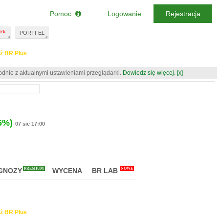
Pomoc
Logowanie
Rejestracja
PORTFEL
ź BR Plus
odnie z aktualnymi ustawieniami przeglądarki.
Dowiedz się więcej.
[x]
6%)
07 sie 17:00
PREMIUM
NOWE
GNOZY
WYCENA
BR LAB
ź BR Plus