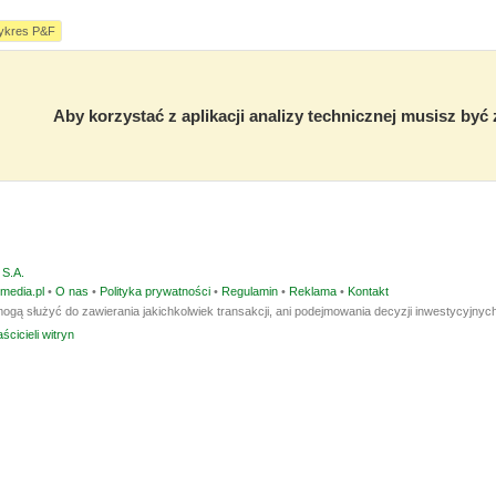
ykres P&F
Aby korzystać z aplikacji analizy technicznej musisz by
S.A.
media.pl
•
O nas
•
Polityka prywatności
•
Regulamin
•
Reklama
•
Kontakt
ogą służyć do zawierania jakichkolwiek transakcji, ani podejmowania decyzji inwestycyjnych
ścicieli witryn