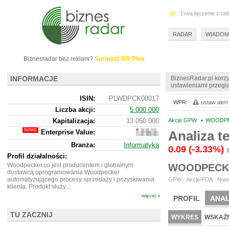
Trwa łączenie z ra
RADAR
WIADOM
Biznesradar bez reklam?
Sprawdź BR Plus
INFORMACJE
BiznesRadar.pl korzy
ustawieniami przeglą
ISIN:
PLWDPCK00017
WPR:
ustaw alert
Liczba akcji:
5 000 000
Kapitalizacja:
13 050 000
Akcje GPW
•
WOODPE
Enterprise Value:
Analiza 
14
553
Branża:
Informatyka
000
0.09
(-3.33%)
Profil działalności:
Woodpecker.co jest producentem i globalnym
WOODPECKE
dostawcą oprogramowania Woodpecker
automatyzującego procesy sprzedaży i pozyskiwania
GPW - Akcje/PDA - Noto
klienta. Produkt służy...
więcej »
PROFIL
ANAL
TU ZACZNIJ
NOWE
BR LAB
WYKRES
WSKAŹN