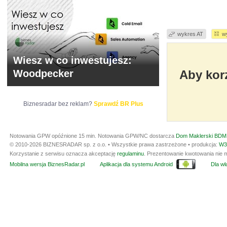
wykres AT
w
Wiesz w co inwestujesz:
Woodpecker
Aby korz
Biznesradar bez reklam?
Sprawdź BR Plus
Notowania GPW opóźnione 15 min.
Notowania GPW/NC dostarcza
Dom Maklerski BDM 
© 2010-2026 BIZNESRADAR sp. z o.o. • Wszystkie prawa zastrzeżone • produkcja:
W3
Korzystanie z serwisu oznacza akceptację
regulaminu
. Prezentowanie kwotowania nie m
Mobilna wersja BiznesRadar.pl
Aplikacja dla systemu Android
Dla wła