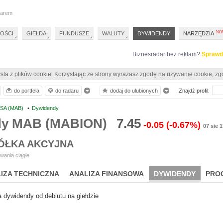
darem
OŚCI
GIEŁDA
FUNDUSZE
WALUTY
DYWIDENDY
NARZĘDZIA
Biznesradar bez reklam?
Sprawd
sta z plików cookie. Korzystając ze strony wyrażasz zgodę na używanie cookie, zg
do portfela
do radaru
dodaj do ulubionych
Znajdź profil:
SA (MAB)
•
Dywidendy
dy MAB (MABION)
7.45
-0.05
(-0.67%)
07 sie 
ÓŁKA AKCYJNA
wania ciągłe
IZA TECHNICZNA
ANALIZA FINANSOWA
DYWIDENDY
PRO
a dywidendy od debiutu na giełdzie