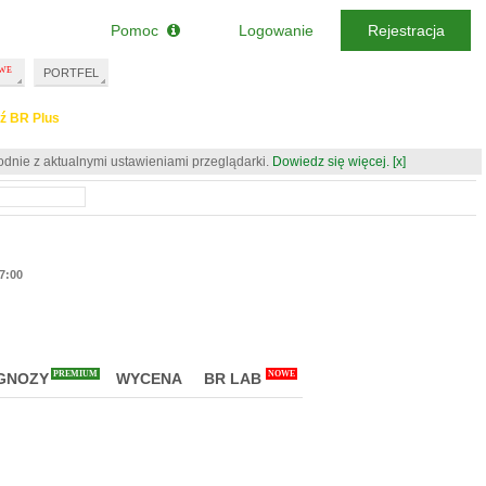
Pomoc
Logowanie
Rejestracja
PORTFEL
ź BR Plus
odnie z aktualnymi ustawieniami przeglądarki.
Dowiedz się więcej.
[x]
17:00
PREMIUM
NOWE
GNOZY
WYCENA
BR LAB