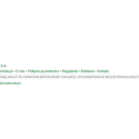
S.A.
media.pl
•
O nas
•
Polityka prywatności
•
Regulamin
•
Reklama
•
Kontakt
ogą służyć do zawierania jakichkolwiek transakcji, ani podejmowania decyzji inwestycyjnych
ścicieli witryn