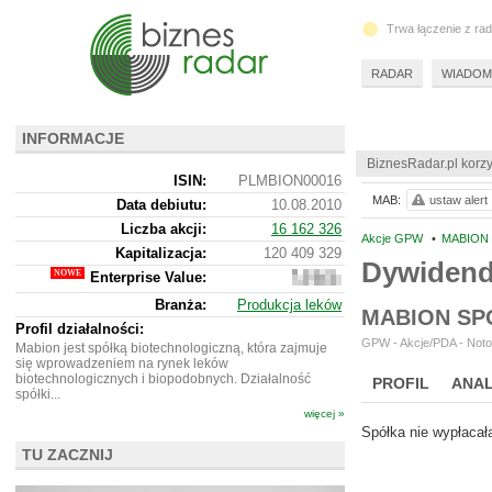
Trwa łączenie z ra
RADAR
WIADOM
INFORMACJE
BiznesRadar.pl korzy
ISIN:
PLMBION00016
MAB:
ustaw alert
Data debiutu:
10.08.2010
Liczba akcji:
16 162 326
Akcje GPW
•
MABION 
Kapitalizacja:
120 409 329
Dywiden
Enterprise Value:
139
575
Branża:
Produkcja leków
329
MABION SP
Profil działalności:
GPW - Akcje/PDA - Noto
Mabion jest spółką biotechnologiczną, która zajmuje
się wprowadzeniem na rynek leków
biotechnologicznych i biopodobnych. Działalność
PROFIL
ANAL
spółki...
więcej »
Spółka nie wypłacał
TU ZACZNIJ