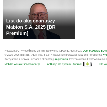
List do akcjonariuszy
Mabion S.A. 2025 [BR
Premium]
Notowania GPW opóźnione 15 min.
Notowania GPW/NC dostarcza
Dom Maklerski BDM 
© 2010-2026 BIZNESRADAR sp. z o.o. • Wszystkie prawa zastrzeżone • produkcja:
W3
Korzystanie z serwisu oznacza akceptację
regulaminu
. Prezentowanie kwotowania nie m
Mobilna wersja BiznesRadar.pl
Aplikacja dla systemu Android
Dla wła