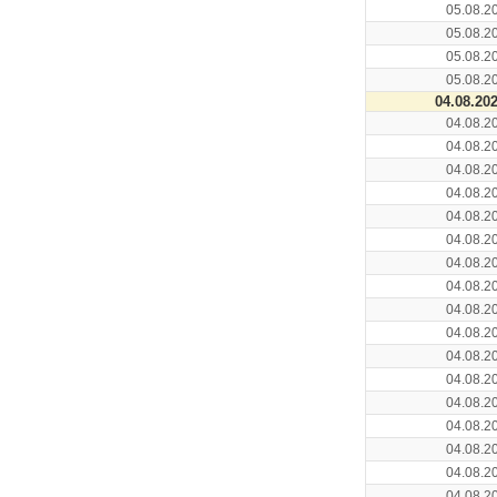
05.08.2
05.08.2
05.08.2
05.08.2
04.08.20
04.08.2
04.08.2
04.08.2
04.08.2
04.08.2
04.08.2
04.08.2
04.08.2
04.08.2
04.08.2
04.08.2
04.08.2
04.08.2
04.08.2
04.08.2
04.08.2
04.08.2