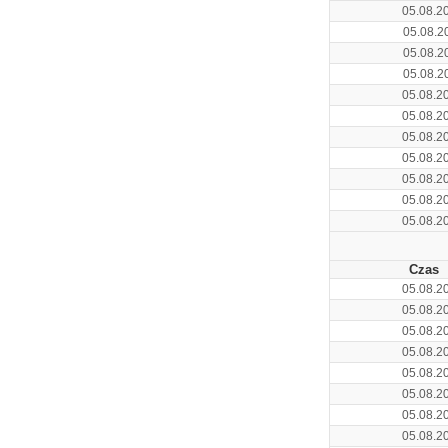
05.08.2
05.08.2
05.08.2
05.08.2
05.08.2
05.08.2
05.08.2
05.08.2
05.08.2
05.08.2
05.08.2
Czas
05.08.2
05.08.2
05.08.2
05.08.2
05.08.2
05.08.2
05.08.2
05.08.2