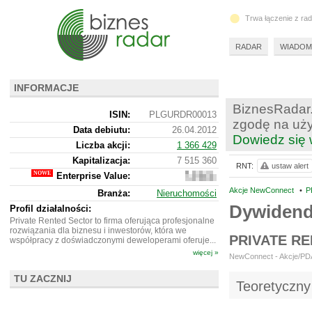
Trwa łączenie z ra
RADAR
WIADOM
INFORMACJE
BiznesRadar.
ISIN:
PLGURDR00013
zgodę na uży
Data debiutu:
26.04.2012
Dowiedz się 
Liczba akcji:
1 366 429
Kapitalizacja:
7 515 360
RNT:
ustaw alert
Enterprise Value:
7
601
Akcje NewConnect
•
P
Branża:
Nieruchomości
360
Dywidend
Profil działalności:
Private Rented Sector to firma oferująca profesjonalne
rozwiązania dla biznesu i inwestorów, która we
PRIVATE R
współpracy z doświadczonymi deweloperami oferuje...
więcej »
NewConnect - Akcje/PDA 
TU ZACZNIJ
Teoretyczny