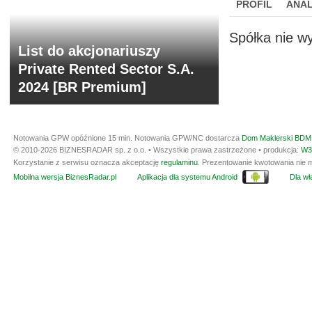
PROFIL
ANAL
NOWE
BR LAB
Spółka nie wy
List do akcjonariuszy
Private Rented Sector S.A.
2024 [BR Premium]
Notowania GPW opóźnione 15 min.
Notowania GPW/NC dostarcza
Dom Maklerski BDM 
© 2010-2026 BIZNESRADAR sp. z o.o. • Wszystkie prawa zastrzeżone • produkcja:
W3
Korzystanie z serwisu oznacza akceptację
regulaminu
. Prezentowanie kwotowania nie m
Mobilna wersja BiznesRadar.pl
Aplikacja dla systemu Android
Dla wła