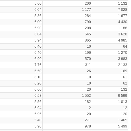
5.60
200
1 132
6.04
1 177
7 028
5.86
284
1 677
6.00
790
4 430
5.90
208
1 188
6.04
645
3 628
5.94
865
4 985
6.40
10
64
6.40
196
1 270
6.90
570
3 983
7.76
311
2 133
6.50
26
169
6.10
10
61
6.20
10
62
6.60
20
132
6.58
1 552
9 599
5.56
182
1 013
5.94
2
12
5.96
20
120
5.40
271
1 465
5.90
978
5 499