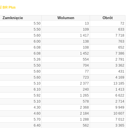
ź BR Plus
Zamknięcie
Wolumen
Obrót
5.50
13
72
5.50
109
633
5.60
1 417
7 718
6.00
138
763
6.08
108
652
6.08
1 452
7 386
5.26
554
2 791
5.50
704
3 362
5.60
77
431
5.60
723
4 169
5.10
2 377
13 185
6.10
240
1 413
5.92
1 265
6 622
5.10
578
2 714
4.30
2 368
9 949
4.60
2 184
10 607
5.70
1 288
7 012
6.40
562
3 365