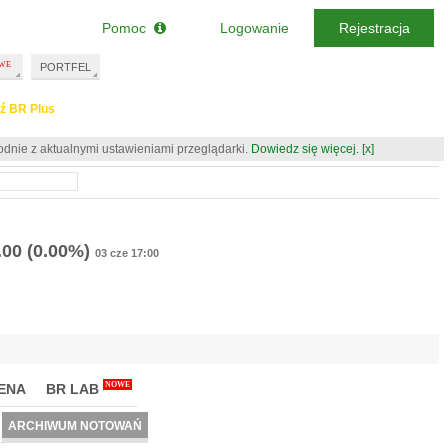
Pomoc
Logowanie
Rejestracja
PORTFEL
ź BR Plus
odnie z aktualnymi ustawieniami przeglądarki.
Dowiedz się więcej.
[x]
.00
(0.00%)
03 cze 17:00
NOWE
ENA
BR LAB
ARCHIWUM NOTOWAŃ