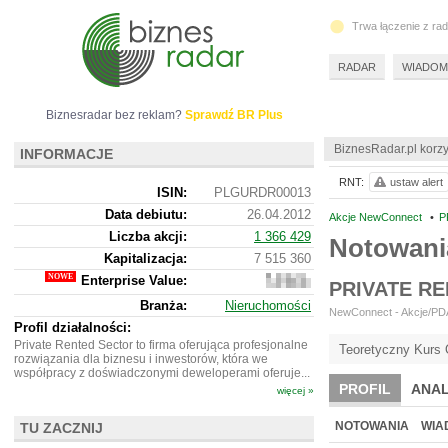
Trwa łączenie z ra
RADAR
WIADOM
Biznesradar bez reklam?
Sprawdź BR Plus
BiznesRadar.pl korzy
INFORMACJE
RNT:
ustaw alert
ISIN:
PLGURDR00013
Data debiutu:
26.04.2012
Akcje NewConnect
•
P
Liczba akcji:
1 366 429
Notowani
Kapitalizacja:
7 515 360
Enterprise Value:
7
PRIVATE R
601
Branża:
Nieruchomości
360
NewConnect - Akcje/PDA 
Profil działalności:
Private Rented Sector to firma oferująca profesjonalne
Teoretyczny Kurs 
rozwiązania dla biznesu i inwestorów, która we
współpracy z doświadczonymi deweloperami oferuje...
PROFIL
ANAL
więcej »
NOTOWANIA
WIA
TU ZACZNIJ