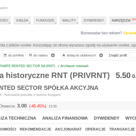
darem
OŚCI
GIEŁDA
FUNDUSZE
WALUTY
DYWIDENDY
NARZĘDZIA
Biznesradar bez reklam?
Sprawd
sta z plików cookie. Korzystając ze strony wyrażasz zgodę na używanie cookie, zg
do portfela
do radaru
dodaj do ulubionych
Znajdź profil:
RIVATE RENTED SECTOR SA (RNT)
•
Archiwum notowań
a historyczne RNT (PRIVRNT)
5.50
0
ENTED SECTOR SPÓŁKA AKCYJNA
- Notowania jednolite z dwoma fixingami
3.00
Otwarcia:
(-45.45%)
13:30
IZA TECHNICZNA
ANALIZA FINANSOWA
DYWIDENDY
WYC
DOMOŚCI
REKOMENDACJE
AKCJONARIAT
OPERACJE
TRANSAKCJE