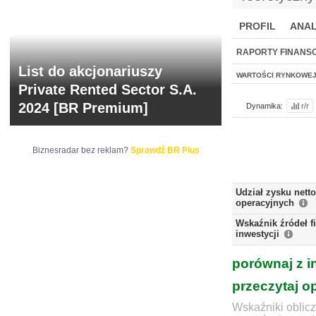
PROFIL
ANAL
NOWE
BR LAB
RAPORTY FINANS
List do akcjonariuszy
WARTOŚCI RYNKOWE
Private Rented Sector S.A.
2024 [BR Premium]
Dynamika:
r/r
Biznesradar bez reklam?
Sprawdź BR Plus
Udział zysku nett
operacyjnych
Wskaźnik źródeł 
inwestycji
porównaj z i
przeczytaj o
Wskaźniki oblicz