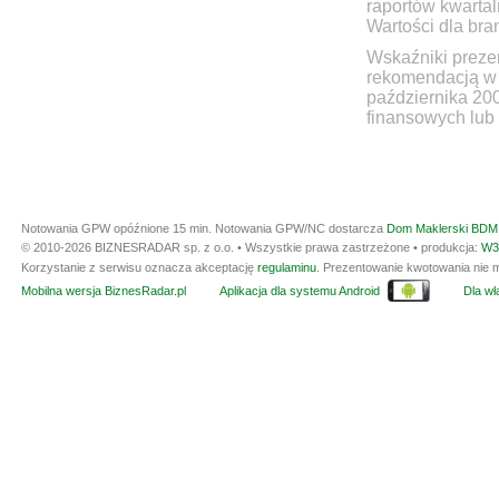
raportów kwartal
Wartości dla bra
Wskaźniki prezen
rekomendacją w 
października 20
finansowych lub 
Notowania GPW opóźnione 15 min.
Notowania GPW/NC dostarcza
Dom Maklerski BDM 
© 2010-2026 BIZNESRADAR sp. z o.o. • Wszystkie prawa zastrzeżone • produkcja:
W3
Korzystanie z serwisu oznacza akceptację
regulaminu
. Prezentowanie kwotowania nie m
Mobilna wersja BiznesRadar.pl
Aplikacja dla systemu Android
Dla wła