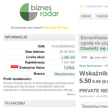
Trwa łączenie z ra
RADAR
WIADOM
Biznesradar bez reklam?
Sprawdź BR Plus
INFORMACJE
BiznesRadar.
zgodę na uży
ISIN:
PLGURDR00013
Dowiedz się 
Data debiutu:
26.04.2012
Liczba akcji:
1 366 429
RNT:
ustaw alert
Kapitalizacja:
7 515 360
Akcje NewConnect
•
P
Enterprise Value:
7
601
Wskaźnik
Branża:
Nieruchomości
360
Profil działalności:
5.50
0.00
(0
Private Rented Sector to firma oferująca profesjonalne
rozwiązania dla biznesu i inwestorów, która we
PRIVATE R
współpracy z doświadczonymi deweloperami oferuje...
więcej »
NewConnect - Akcje/PDA 
TU ZACZNIJ
Teoretyczny