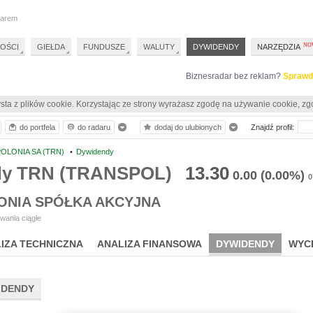
darem
OŚCI
GIEŁDA
FUNDUSZE
WALUTY
DYWIDENDY
NARZĘDZIA
Biznesradar bez reklam?
Sprawd
sta z plików cookie. Korzystając ze strony wyrażasz zgodę na używanie cookie, zg
do portfela
do radaru
dodaj do ulubionych
Znajdź profil:
OLONIA SA (TRN)
•
Dywidendy
dy TRN (TRANSPOL)
13.30
0.00
(0.00%)
0
ONIA SPÓŁKA AKCYJNA
wania ciągłe
IZA TECHNICZNA
ANALIZA FINANSOWA
DYWIDENDY
WYC
IDENDY