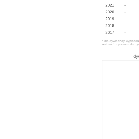
2021
-
2020
-
2019
-
2018
-
2017
-
* dla dywidendy wypłacone
notowań z prawem do dy
dy