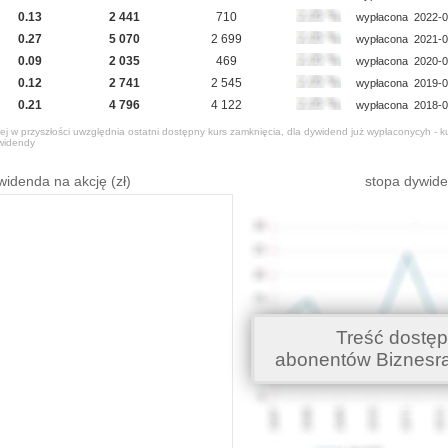
0.13
2 441
710
wypłacona
2022-0
0.27
5 070
2 699
wypłacona
2021-0
0.09
2 035
469
wypłacona
2020-0
0.12
2 741
2 545
wypłacona
2019-0
0.21
4 796
4 122
wypłacona
2018-0
j w przyszłości uwzględnia ostatni dostępny kurs zamknięcia, dla dywidend już wypłaconycyh - k
widendy
widenda na akcję (zł)
stopa dywid
Treść dostęp
abonentów Biznesr