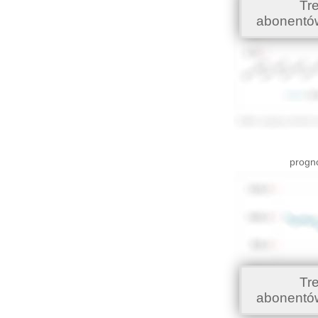
Tr
abonentó
progno
Tr
abonentó