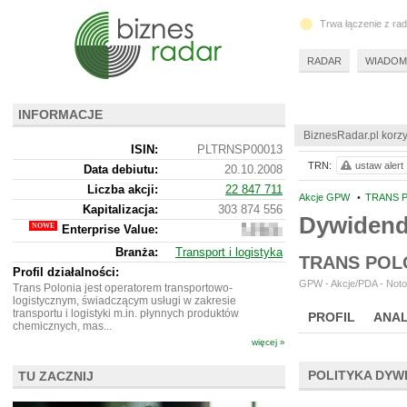
Trwa łączenie z ra
RADAR
WIADOM
INFORMACJE
BiznesRadar.pl korzy
ISIN:
PLTRNSP00013
TRN:
ustaw alert
Data debiutu:
20.10.2008
Liczba akcji:
22 847 711
Akcje GPW
•
TRANS P
Kapitalizacja:
303 874 556
Dywiden
Enterprise Value:
502
307
Branża:
Transport i logistyka
556
TRANS POL
Profil działalności:
GPW - Akcje/PDA - Noto
Trans Polonia jest operatorem transportowo-
logistycznym, świadczącym usługi w zakresie
transportu i logistyki m.in. płynnych produktów
PROFIL
ANAL
chemicznych, mas...
więcej »
POLITYKA DYW
TU ZACZNIJ