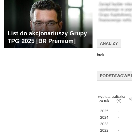
List do akcjonariuszy Grupy
TPG 2025 [BR Premium]
ANALIZY
brak
PODSTAWOWE 
wypłata
zaliczka
d
za rok
(zł)
2025
-
2024
-
2023
-
2022
-