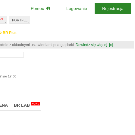
Pomoc
Logowanie
Rejestracja
PORTFEL
ź BR Plus
odnie z aktualnymi ustawieniami przeglądarki.
Dowiedz się więcej.
[x]
7 sie 17:00
NOWE
ENA
BR LAB