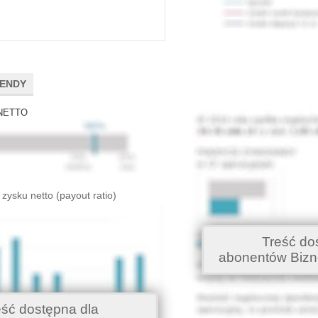
DENDY
NETTO
 zysku netto (payout ratio)
Treść do
abonentów Bizn
eść dostępna dla