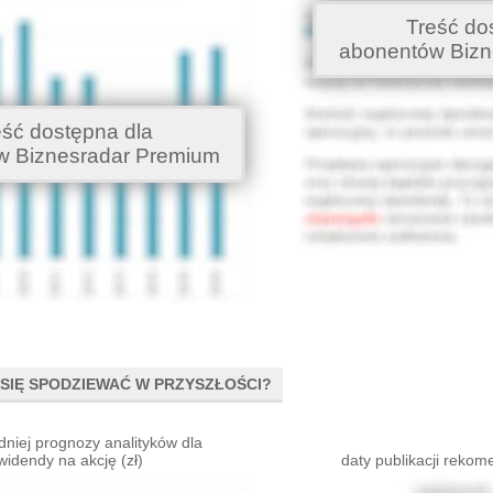
Treść do
abonentów Bizn
eść dostępna dla
w Biznesradar Premium
SIĘ SPODZIEWAĆ W PRZYSZŁOŚCI?
dniej prognozy analityków dla
widendy na akcję (zł)
daty publikacji rekom