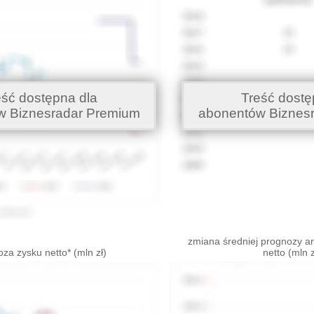
eść dostępna dla
Treść dostę
w Biznesradar Premium
abonentów Biznes
zmiana średniej prognozy an
za zysku netto* (mln zł)
netto (mln z