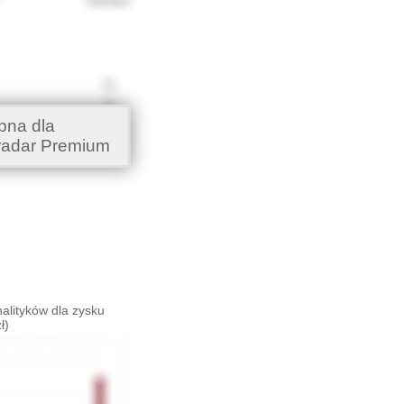
pna dla
radar Premium
alityków dla zysku
ł)