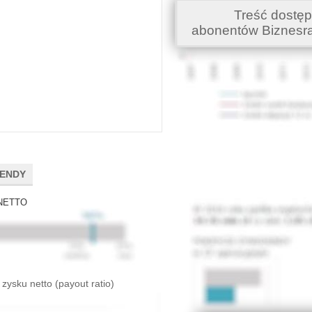
Treść dostęp
abonentów Biznesr
DENDY
NETTO
 zysku netto (payout ratio)