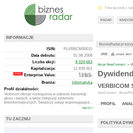
Trwa łączenie z ra
RADAR
WIADOM
INFORMACJE
BiznesRadar.pl korzy
ISIN:
PLVRBCM00015
VRB:
ustaw alert
Data debiutu:
01.08.2008
Liczba akcji:
8 024 663
Akcje NewConnect
•
V
Kapitalizacja:
12 839 461
Dywiden
Enterprise Value:
19
852
Branża:
Informatyka
461
VERBICOM 
Profil działalności:
NewConnect - Akcje/PDA
Verbicom oferuje rozwiązania w zakresie transmisji
głosu i danych, a także integracji systemów
teleinformatycznych. Świadczy usługi wspomagające...
PROFIL
ANAL
więcej »
TU ZACZNIJ
POLITYKA DYW