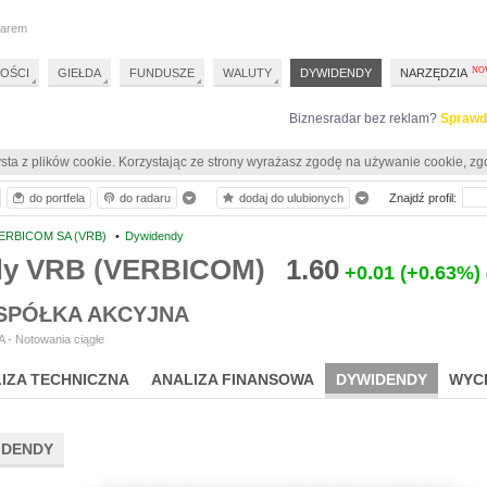
darem
OŚCI
GIEŁDA
FUNDUSZE
WALUTY
DYWIDENDY
NARZĘDZIA
Biznesradar bez reklam?
Sprawd
sta z plików cookie. Korzystając ze strony wyrażasz zgodę na używanie cookie, zg
do portfela
do radaru
dodaj do ulubionych
Znajdź profil:
ERBICOM SA (VRB)
•
Dywidendy
dy VRB (VERBICOM)
1.60
+0.01
(+0.63%)
SPÓŁKA AKCYJNA
 - Notowania ciągłe
IZA TECHNICZNA
ANALIZA FINANSOWA
DYWIDENDY
WYC
IDENDY