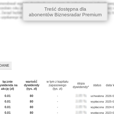
Treść dostępna dla
abonentów Biznesradar Premium
DANE
łącznie
wartość
w tym z kapitału
stopa
ywidenda na
dywidendy
zapasowego
status
data
dywidendy*
akcję (zł)
(tys. zł)
(tys. zł)
0.01
80
-
uchwalona
2026-0
0.01
80
-
wypłacona
2025-0
0.01
80
-
wypłacona
2024-0
0.01
80
-
wypłacona
2023-0