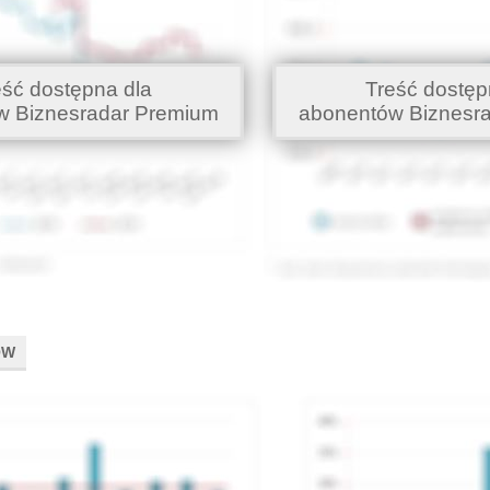
eść dostępna dla
Treść dostęp
w Biznesradar Premium
abonentów Biznesr
ÓW