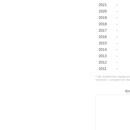
2021
-
2020
-
2019
-
2018
-
2017
-
2016
-
2015
-
2014
-
2013
-
2012
-
2011
-
* dla dywidendy wypłacone
notowań z prawem do dy
dy