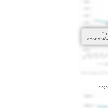
Tr
abonentó
progno