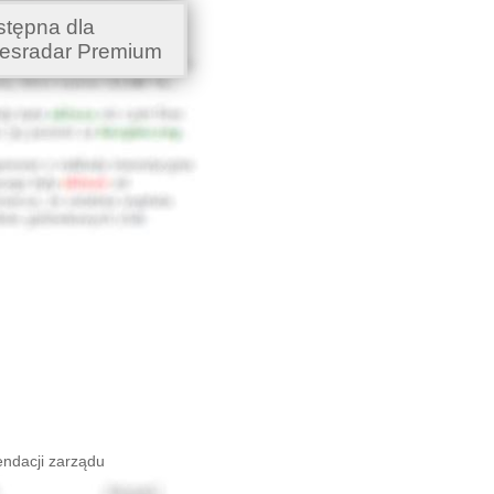
stępna dla
esradar Premium
endacji zarządu