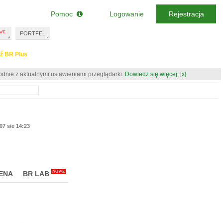
Pomoc
Logowanie
Rejestracja
PORTFEL
ź BR Plus
odnie z aktualnymi ustawieniami przeglądarki.
Dowiedz się więcej.
[x]
07 sie 14:23
NOWE
ENA
BR LAB