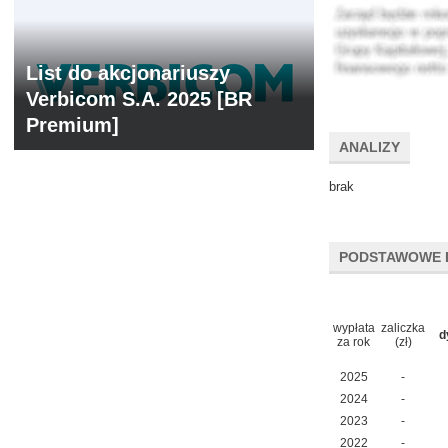
List do akcjonariuszy
Verbicom S.A. 2025 [BR
Premium]
ANALIZY
brak
PODSTAWOWE 
wypłata
zaliczka
d
za rok
(zł)
2025
-
2024
-
2023
-
2022
-