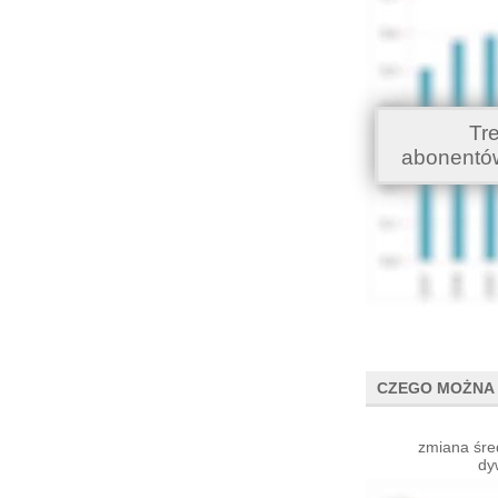
Tr
abonentó
CZEGO MOŻNA 
zmiana śre
dy