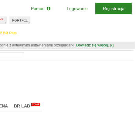
Pomoc
Logowanie
Rejestracja
PORTFEL
ź BR Plus
odnie z aktualnymi ustawieniami przeglądarki.
Dowiedz się więcej.
[x]
NOWE
ENA
BR LAB