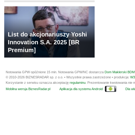
List do akcjonariuszy Yoshi
Innovation S.A. 2025 [BR
Premium]
Notowania GPW opóźnione 15 min.
Notowania GPW/NC dostarcza
Dom Maklerski BDM 
© 2010-2026 BIZNESRADAR sp. z o.o. • Wszystkie prawa zastrzeżone • produkcja:
W3
Korzystanie z serwisu oznacza akceptację
regulaminu
. Prezentowanie kwotowania nie m
Mobilna wersja BiznesRadar.pl
Aplikacja dla systemu Android
Dla wła