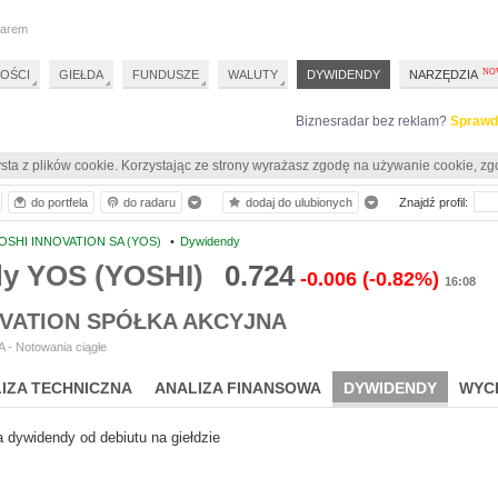
darem
OŚCI
GIEŁDA
FUNDUSZE
WALUTY
DYWIDENDY
NARZĘDZIA
Biznesradar bez reklam?
Sprawd
sta z plików cookie. Korzystając ze strony wyrażasz zgodę na używanie cookie, zg
do portfela
do radaru
dodaj do ulubionych
Znajdź profil:
OSHI INNOVATION SA (YOS)
•
Dywidendy
y YOS (YOSHI)
0.724
-0.006
(-0.82%)
16:08
OVATION SPÓŁKA AKCYJNA
 - Notowania ciągłe
IZA TECHNICZNA
ANALIZA FINANSOWA
DYWIDENDY
WYC
a dywidendy od debiutu na giełdzie