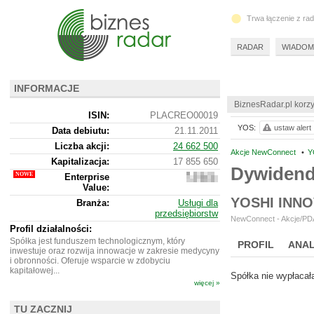
Trwa łączenie z ra
RADAR
WIADOM
INFORMACJE
BiznesRadar.pl korzy
ISIN:
PLACREO00019
YOS:
ustaw alert
Data debiutu:
21.11.2011
Liczba akcji:
24 662 500
Akcje NewConnect
•
Y
Kapitalizacja:
17 855 650
Dywidend
Enterprise
17
Value:
758
650
YOSHI INN
Branża:
Usługi dla
przedsiębiorstw
NewConnect - Akcje/PDA
Profil działalności:
Spółka jest funduszem technologicznym, który
PROFIL
ANAL
inwestuje oraz rozwija innowacje w zakresie medycyny
i obronności. Oferuje wsparcie w zdobyciu
kapitałowej...
Spółka nie wypłacał
więcej »
TU ZACZNIJ