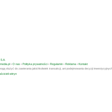
S.A.
media.pl
•
O nas
•
Polityka prywatności
•
Regulamin
•
Reklama
•
Kontakt
ogą służyć do zawierania jakichkolwiek transakcji, ani podejmowania decyzji inwestycyjnych
ścicieli witryn