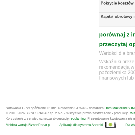
Pokrycie kosztów
Kapitał obrotowy 
porównaj z i
przeczytaj o
Wartości dla bra
Wskaźniki prezen
rekomendacją w 
października 20
finansowych lub 
Notowania GPW opóźnione 15 min.
Notowania GPW/NC dostarcza
Dom Maklerski BDM 
© 2010-2026 BIZNESRADAR sp. z o.o. • Wszystkie prawa zastrzeżone • produkcja:
W3
Korzystanie z serwisu oznacza akceptację
regulaminu
. Prezentowanie kwotowania nie m
Mobilna wersja BiznesRadar.pl
Aplikacja dla systemu Android
Dla wła