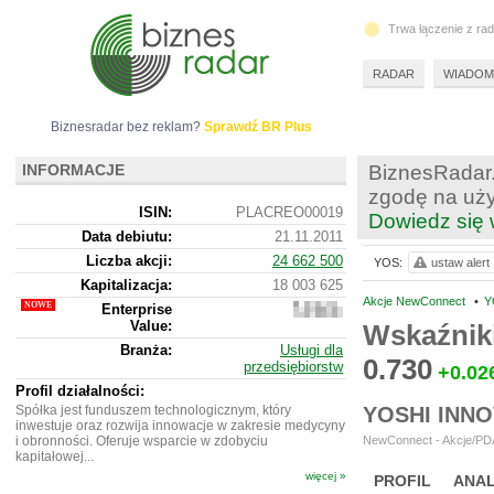
Trwa łączenie z ra
RADAR
WIADOM
Biznesradar bez reklam?
Sprawdź BR Plus
INFORMACJE
BiznesRadar.
zgodę na uży
ISIN:
PLACREO00019
Dowiedz się 
Data debiutu:
21.11.2011
Liczba akcji:
24 662 500
YOS:
ustaw alert
Kapitalizacja:
18 003 625
Akcje NewConnect
•
Y
Enterprise
17
Value:
906
Wskaźnik
625
Branża:
Usługi dla
0.730
przedsiębiorstw
+0.02
Profil działalności:
Spółka jest funduszem technologicznym, który
YOSHI INN
inwestuje oraz rozwija innowacje w zakresie medycyny
i obronności. Oferuje wsparcie w zdobyciu
NewConnect - Akcje/PDA
kapitałowej...
więcej »
PROFIL
ANAL