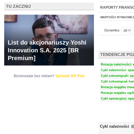
NOWE
TU ZACZNIJ
BR LAB
RAPORTY FINANS
WARTOŚCI RYNKOWE
Dynamika:
r/r
List do akcjonariuszy Yoshi
Innovation S.A. 2025 [BR
TENDENCJE PO
Premium]
Rotacja należności: w
Cykl należności: spa
Biznesradar bez reklam?
Sprawdź BR Plus
Cykl zobowiązań: spa
Cykl zobowiązań han
Rotacja majątku trwa
Rotacja majątku ogół
Cykl operacyjny: spa
Cykl należności