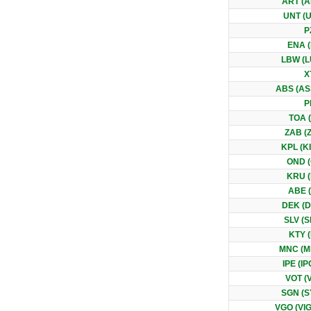
ART (A
UNT (
P
ENA 
LBW (
X
ABS (A
P
TOA 
ZAB (
KPL (K
OND 
KRU 
ABE 
DEK (
SLV (S
KTY 
MNC (M
IPE (I
VOT (
SGN (S
VGO (VI