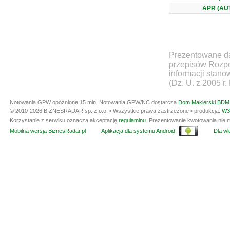
APR (AU
Prezentowane da
przepisów Rozpo
informacji stan
(Dz. U. z 2005 r.
Notowania GPW opóźnione 15 min.
Notowania GPW/NC dostarcza
Dom Maklerski BDM 
© 2010-2026 BIZNESRADAR sp. z o.o. • Wszystkie prawa zastrzeżone • produkcja:
W3
Korzystanie z serwisu oznacza akceptację
regulaminu
. Prezentowanie kwotowania nie m
Mobilna wersja BiznesRadar.pl
Aplikacja dla systemu Android
Dla wła