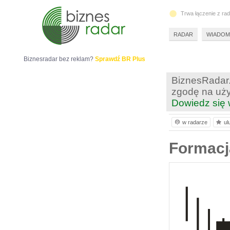
Trwa łączenie z ra
RADAR
WIADOM
Biznesradar bez reklam?
Sprawdź BR Plus
BiznesRadar.
zgodę na uży
Dowiedz się 
w radarze
ul
Formacj