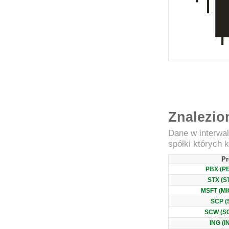
Znalezio
Dane w interwa
spółki których k
Pr
PBX (P
STX (S
MSFT (M
SCP (
SCW (S
ING (