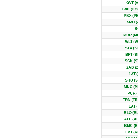
GVT (
LWB (B
PBX (P
AMC (
B
MUR (M
WLT (W
STX (S
BFT (B
SGN (S
ZAB (
1AT 
SHO (
MNC (M
PUR 
TRN (T
1AT 
BLO (B
ALE (A
BMC (
EAT (