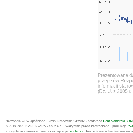
Prezentowane da
przepisów Rozpo
informacji stan
(Dz. U. z 2005 r.
Notowania GPW opóźnione 15 min.
Notowania GPW/NC dostarcza
Dom Maklerski BDM 
© 2010-2026 BIZNESRADAR sp. z o.o. • Wszystkie prawa zastrzeżone • produkcja:
W3
Korzystanie z serwisu oznacza akceptację
regulaminu
. Prezentowanie kwotowania nie m