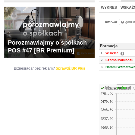
WYCENA
BR 
WYKRES
WSKAŹN
Interwał:
godzi
Porozmawiajmy o spółkach
Formacja
POS #47 [BR Premium]
1.
Wisielec
2.
Czarna Marubozu
3.
Harami Wzrostow
Biznesradar bez reklam?
Sprawdź BR Plus