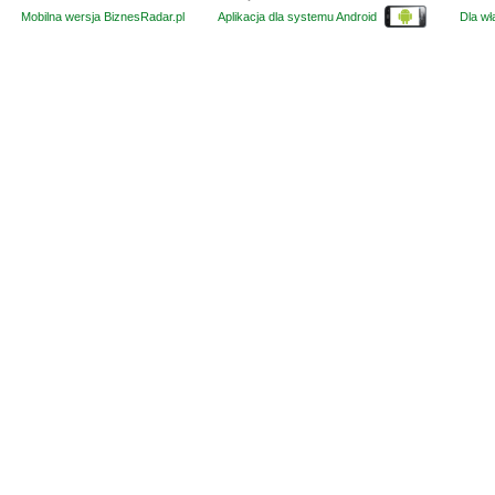
Mobilna wersja BiznesRadar.pl
Aplikacja dla systemu Android
Dla wła