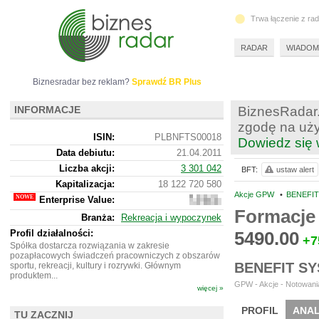
Trwa łączenie z ra
RADAR
WIADOM
Biznesradar bez reklam?
Sprawdź BR Plus
INFORMACJE
BiznesRadar.
zgodę na uży
ISIN:
PLBNFTS00018
Dowiedz się 
Data debiutu:
21.04.2011
Liczba akcji:
3 301 042
BFT:
ustaw alert
Kapitalizacja:
18 122 720 580
Akcje GPW
•
BENEFIT
Enterprise Value:
20
887
Formacje 
Branża:
Rekreacja i wypoczynek
261
580
Profil działalności:
5490.00
+7
Spółka dostarcza rozwiązania w zakresie
pozapłacowych świadczeń pracowniczych z obszarów
BENEFIT S
sportu, rekreacji, kultury i rozrywki. Głównym
produktem...
GPW - Akcje - Notowania
więcej »
PROFIL
ANAL
TU ZACZNIJ