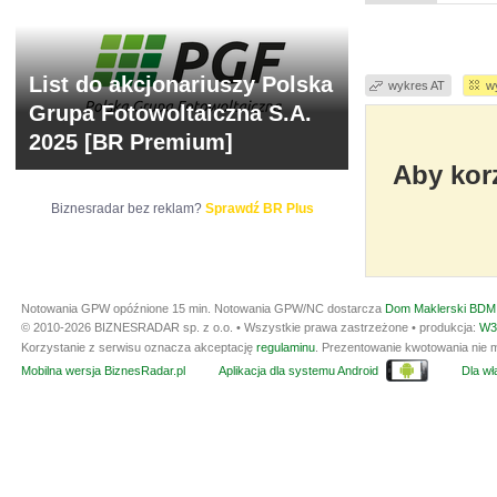
List do akcjonariuszy Polska
wykres AT
w
Grupa Fotowoltaiczna S.A.
2025 [BR Premium]
Aby korz
Biznesradar bez reklam?
Sprawdź BR Plus
Notowania GPW opóźnione 15 min.
Notowania GPW/NC dostarcza
Dom Maklerski BDM 
© 2010-2026 BIZNESRADAR sp. z o.o. • Wszystkie prawa zastrzeżone • produkcja:
W3
Korzystanie z serwisu oznacza akceptację
regulaminu
. Prezentowanie kwotowania nie m
Mobilna wersja BiznesRadar.pl
Aplikacja dla systemu Android
Dla wła