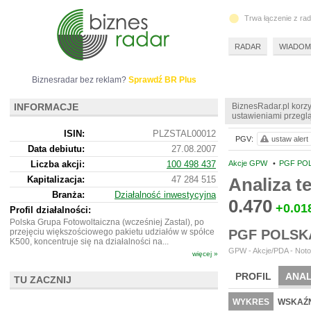
Trwa łączenie z ra
RADAR
WIADOM
Biznesradar bez reklam?
Sprawdź BR Plus
INFORMACJE
BiznesRadar.pl korzy
ustawieniami przeglą
ISIN:
PLZSTAL00012
PGV:
ustaw alert
Data debiutu:
27.08.2007
Liczba akcji:
100 498 437
Akcje GPW
•
PGF POL
Kapitalizacja:
47 284 515
Analiza 
Branża:
Działalność inwestycyjna
0.470
+0.01
Profil działalności:
Polska Grupa Fotowoltaiczna (wcześniej Zastal), po
przejęciu większościowego pakietu udziałów w spółce
PGF POLSK
K500, koncentruje się na działalności na...
GPW - Akcje/PDA - Noto
więcej »
PROFIL
ANAL
TU ZACZNIJ
NOWE
BR LAB
WYKRES
WSKAŹN