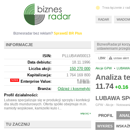
Trwa łączenie z ra
RADAR
WIADOM
Biznesradar bez reklam?
Sprawdź BR Plus
INFORMACJE
BiznesRadar.pl korzy
ustawieniami przeglą
ISIN:
PLLUBAW00013
LBW:
ustaw alert
Data debiutu:
18.11.1996
Liczba akcji:
150 270 000
Akcje GPW
•
LUBAWA 
Kapitalizacja:
1 764 169 800
Analiza 
Enterprise Value:
1
11.74
705
+0.16
Branża:
Odzież i kosmetyki
057
800
Profil działalności:
LUBAWA SP
Lubawa specjalizuje się w produkcji sprzętu i konfekcji
dla służb mundurowych. Oferta spółki obejmuje m.in.
GPW - Akcje - Notowania
namioty wojskowe, kamizelki kulo i...
więcej »
PROFIL
ANAL
TU ZACZNIJ
NOWE
BR LAB
WYKRES
WSKAŹN