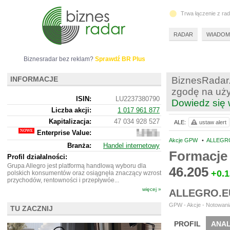
Trwa łączenie z ra
RADAR
WIADOM
Biznesradar bez reklam?
Sprawdź BR Plus
INFORMACJE
BiznesRadar.
zgodę na uży
ISIN:
LU2237380790
Dowiedz się 
Liczba akcji:
1 017 961 877
Kapitalizacja:
47 034 928 527
ALE:
ustaw alert
Enterprise Value:
50
425
Akcje GPW
•
ALLEGRO
Branża:
Handel internetowy
923
Formacje
527
Profil działalności:
Grupa Allegro jest platformą handlową wyboru dla
46.205
+0.
polskich konsumentów oraz osiągnęła znaczący wzrost
przychodów, rentowności i przepływóe...
więcej »
ALLEGRO.E
GPW - Akcje - Notowania
TU ZACZNIJ
PROFIL
ANAL