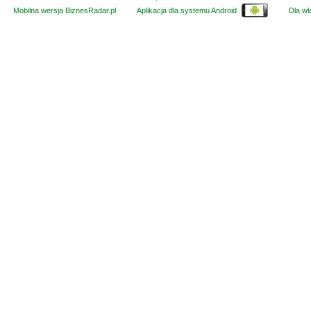
Mobilna wersja BiznesRadar.pl
Aplikacja dla systemu Android
Dla wła