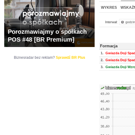
WYCENA
BR 
WYKRES
WSKAŹN
Interwał:
godzi
Porozmawiajmy o spółkach
POS #48 [BR Premium]
Formacja
1.
Gwiazda Doji Spa
Biznesradar bez reklam?
Sprawdź BR Plus
2.
Gwiazda Doji Spa
3.
Gwiazda Doji Wzr