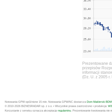
Prezentowane da
przepisów Rozpo
informacji stan
(Dz. U. z 2005 r.
Notowania GPW opóźnione 15 min.
Notowania GPW/NC dostarcza
Dom Maklerski BDM 
© 2010-2026 BIZNESRADAR sp. z o.o. • Wszystkie prawa zastrzeżone • produkcja:
W3
Korzystanie z serwisu oznacza akceptację
regulaminu
. Prezentowanie kwotowania nie m